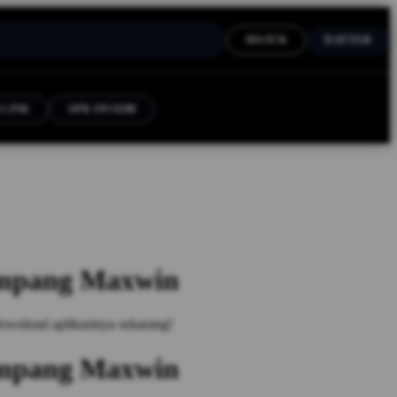
MASUK
DAFTAR
 LINK
APK OYO288
ampang Maxwin
Download aplikasinya sekarang!
ampang Maxwin