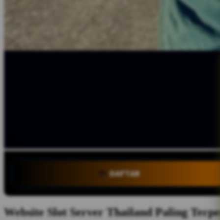
DAFTAR
Website Slot Server Thailand Paling Terp