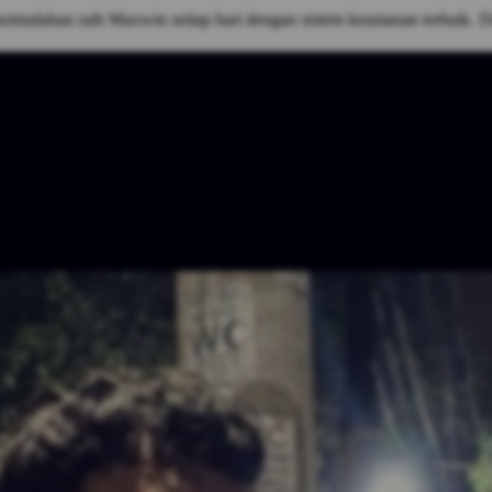
 kemudahan raih Maxwin setiap hari dengan sistem keamanan terbaik. 