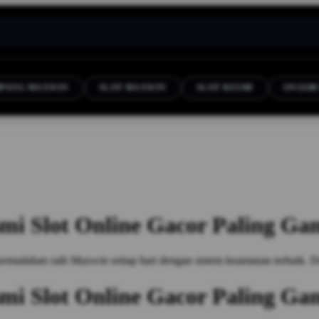
MPANG MAXWIN
SLOT MAXWIN
SLOT RESMI
OYO288
mi Slot Online Gacor Paling G
 kemudahan raih Maxwin setiap hari dengan sistem keamanan terbaik. 
mi Slot Online Gacor Paling G