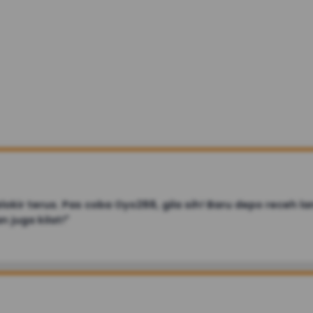
okir terus. Pas coba Oyo288, gila sih! Baru depo receh l
 juga kilat!"