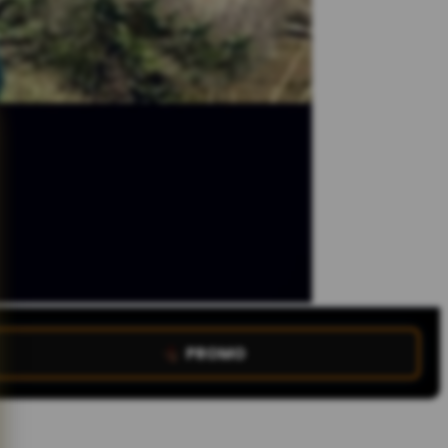
PROMO