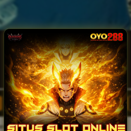
LOGIN
ercaya Rilis Event Spin The Wheel