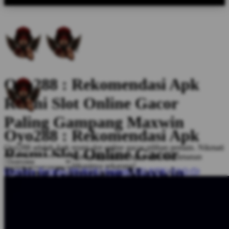
Oyo288 : Rekomendasi Apk
Resmi Slot Online Gacor
Paling Gampang Maxwin
Oyo288 : Rekomendasi Apk
Oyo288 adalah Apk resmi slot online gacor pilihan pemain. Nikmati
Resmi Slot Online Gacor
kemudahan raih Maxwin setiap hari dengan sistem keamanan
terbaik. Download aplikasinya sekarang!
Paling Gampang Maxwin
Overview
Reviews (99.861K)
Support (102.835K)
FAQ (5)
Oyo288 adalah Apk resmi slot online gacor pilihan pemain. Nikmati
kemudahan raih Maxwin setiap hari dengan sistem keamanan
terbaik. Download aplikasinya sekarang!