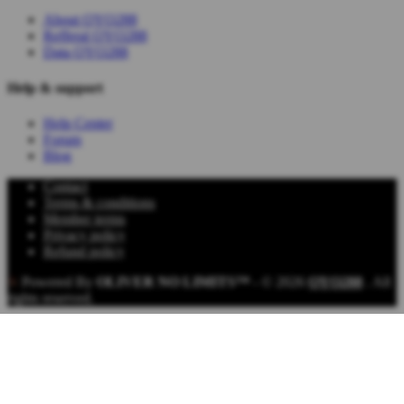
About OYO288
Refferal OYO288
Data OYO288
Help
& support
Help Center
Forum
Blog
Contact
Terms & conditions
Member terms
Privacy policy
Refund policy
Powered By
OLIVER NO LIMITS™
- © 2026
OYO288
. All
rights reserved.