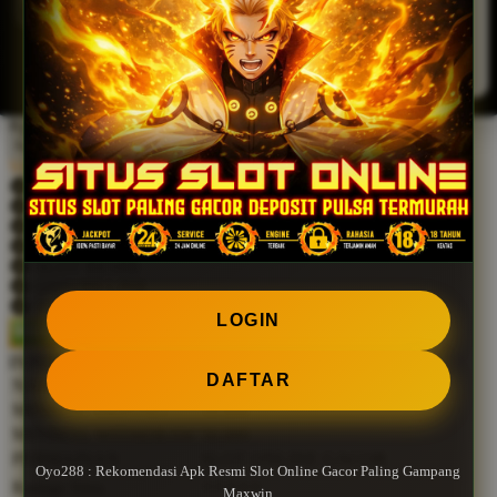
tingkat RTP (Return to Player) tinggi
sehingga memudahkan pemain
meraih kemenangan maksimal.
Rp.
10.000
View license details
SLOT ONLINE GACOR
SLOT ONLINE
SLOT GAMPANG MAXWIN
SLOT MAXWIN
SLOT RESMI
OYO288 LINK
APK OYO288
LOGIN
INFORMASI SITUS OYO288
DAFTAR
NAMA SITUS
OYO288
MINIMAL DEPOSIT
10.000
MINIMAL WITHDRAW
50.000
PERMAINAN
SLOT ONLINE GACOR
Oyo288 : Rekomendasi Apk Resmi Slot Online Gacor Paling Gampang
⭐️⭐️⭐️⭐️⭐️
Ratings Situs
Maxwin