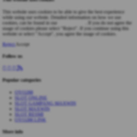
This website uses cookies to be able to give the best experience
while using our website. Detailed information on how we use
cookies, can be found in our
privacy policy
. If you do not agree the
usage of cookies please select "Reject". If you continue using this
website or select "Accept", you agree the usage of cookies.
Reject
Accept
Follow
us
Popular
categories
OYO288
SLOT ONLINE
SLOT GAMPANG MAXWIN
SLOT MAXWIN
SLOT RESMI
OYO288 LINK
More
info