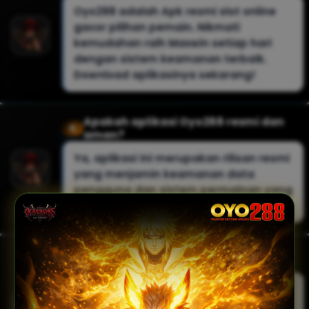
Oyo288 adalah Apk resmi slot online
gacor pilihan pemain. Nikmati
kemudahan raih Maxwin setiap hari
dengan sistem keamanan terbaik.
Download aplikasinya sekarang!
Apakah aplikasi Oyo288 resmi dan
Q
aman?
Ya, aplikasi ini merupakan rilisan resmi
yang menjamin keamanan data
pengguna dan sistem permainan yang
transparan.
Mengapa Oyo288 disebut gampang
Q
Maxwin?
Karena aplikasi ini menyediakan game
dari provider ternama yang memiliki