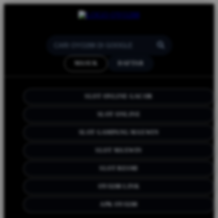
MASUK
DAFTAR
SLOT ONLINE GACOR
SLOT ONLINE
SLOT GAMPANG MAXWIN
SLOT MAXWIN
SLOT RESMI
OYO288 LINK
APK OYO288