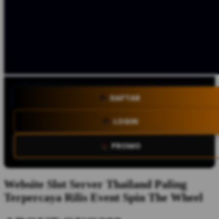
DAFTAR
LOGIN
PROMO
Website Slot Server Thailand Paling
Terpercaya Rilis Event Spin The Wheel