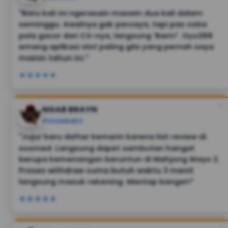
"Baru kali ini ngerasain maxwin dua kali dalam
seminggu. Awalnya gak percaya, tapi pas coba
pola gacor dari CS-nya, langsung 'Bam!'. Oyo288
emang aplikasi slot paling gila yang pernah saya
mainin tahun ini."
★★★★★
❝
NGAB BRAYN
PEKANBARU
"Jujur baru daftar kemarin karena liat review di
sosmed. Langsung dapet sambutan hangat
berupa kemenangan beruntun di Mahjong Ways 2.
Proses withdraw cuma butuh waktu 3 menit
langsung masuk rekening. Mantap banget!"
★★★★★