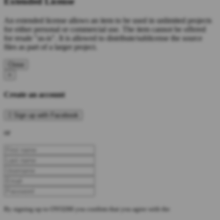
Extended License
An extended license allows an item to be used in unlimited projects
for either personal or commercial use. The item cannot be offered
for resale "as-is". It is allowed to distribute/sublicense the source
files as part of a larger project.
Close
×
Create an account
Sign up with Facebook
or
Sign up with Email
By signing up to OYO288 you confirm that you agree with the
member terms
and conditions