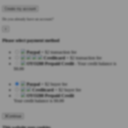
Create my account
Do you already have an account?
Log in
×
Please select payment method
Paypal
+ $2 transaction fee
Creditcard
+ $2 transaction fee
OYO288 Prepaid Credit
- Your credit balance is
$0.00
Add credit to buy this item using OYO288 Credit
Paypal
+ $2 buyer fee
Creditcard
+ $2 buyer fee
OYO288 Prepaid Credit
Your credit balance is
$0.00
Add OYO288 credit
Continue
This website uses cookies