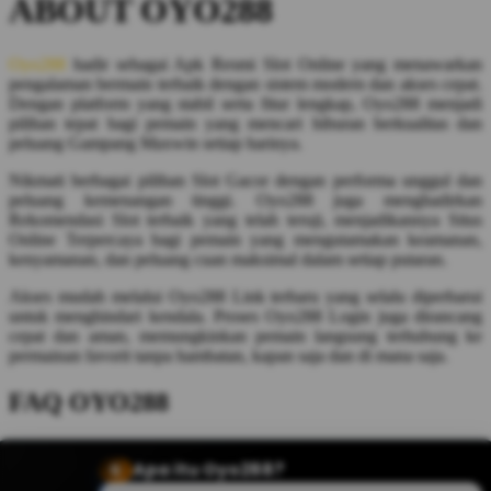
ABOUT OYO288
Oyo288
hadir sebagai Apk Resmi Slot Online yang menawarkan
pengalaman bermain terbaik dengan sistem modern dan akses cepat.
Dengan platform yang stabil serta fitur lengkap, Oyo288 menjadi
pilihan tepat bagi pemain yang mencari hiburan berkualitas dan
peluang Gampang Maxwin setiap harinya.
Nikmati berbagai pilihan Slot Gacor dengan performa unggul dan
peluang kemenangan tinggi. Oyo288 juga menghadirkan
Rekomendasi Slot terbaik yang telah teruji, menjadikannya Situs
Online Terpercaya bagi pemain yang mengutamakan keamanan,
kenyamanan, dan peluang cuan maksimal dalam setiap putaran.
Akses mudah melalui Oyo288 Link terbaru yang selalu diperbarui
untuk menghindari kendala. Proses Oyo288 Login juga dirancang
cepat dan aman, memungkinkan pemain langsung terhubung ke
permainan favorit tanpa hambatan, kapan saja dan di mana saja.
FAQ OYO288
Apa itu Oyo288?
Q