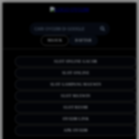
MASUK
DAFTAR
SLOT ONLINE GACOR
SLOT ONLINE
SLOT GAMPANG MAXWIN
SLOT MAXWIN
SLOT RESMI
OYO288 LINK
APK OYO288