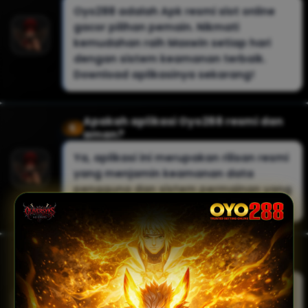
Oyo288 adalah Apk resmi slot online
gacor pilihan pemain. Nikmati
kemudahan raih Maxwin setiap hari
dengan sistem keamanan terbaik.
Download aplikasinya sekarang!
Apakah aplikasi Oyo288 resmi dan
Q
aman?
Ya, aplikasi ini merupakan rilisan resmi
yang menjamin keamanan data
pengguna dan sistem permainan yang
transparan.
Mengapa Oyo288 disebut gampang
Q
Maxwin?
Karena aplikasi ini menyediakan game
dari provider ternama yang memiliki