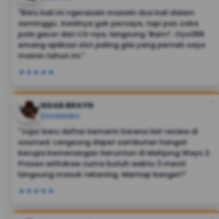
"Baru kali ini ngerasain maxwin dua kali dalam
seminggu. Awalnya gak percaya, tapi pas coba
pola gacor dari CS-nya, langsung 'Bam!'. Oyo288
emang aplikasi slot paling gila yang pernah saya
mainin tahun ini."
★★★★★
❝
NGAB BRAYN
PEKANBARU
"Jujur baru daftar kemarin karena liat review di
sosmed. Langsung dapet sambutan hangat
berupa kemenangan beruntun di Mahjong Ways 2.
Proses withdraw cuma butuh waktu 3 menit
langsung masuk rekening. Mantap banget!"
★★★★★