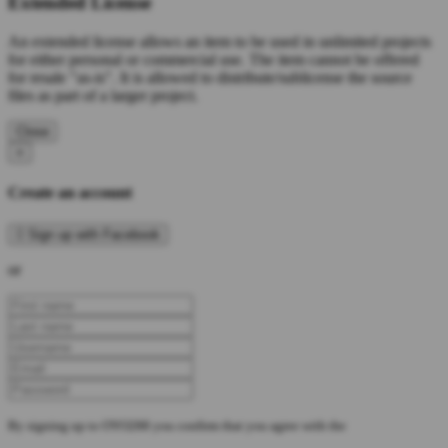
Extended License
An extended license allows an item to be used in unlimited projects
for either personal or commercial use. The item cannot be offered
for resale "as-is". It is allowed to distribute/sublicense the source
files as part of a larger project.
Close
×
Create an account
Sign up with Facebook
or
Sign up with Email
By signing up to OYO288 you confirm that you agree with the
member terms
and conditions