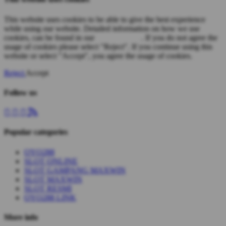
This website uses cookies to be able to give the best experience
while using our website. Detailed information on how we use
cookies, can be found in our
privacy policy
. If you do not agree the
usage of cookies please select "Reject". If you continue using this
website or select "Accept", you agree the usage of cookies.
Reject
Accept
Follow
us
Popular
categories
OYO288
SLOT ONLINE
SLOT GAMPANG MAXWIN
SLOT MAXWIN
SLOT RESMI
OYO288 LINK
More
info