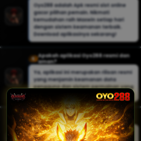
Oyo288 adalah Apk resmi slot online
gacor pilihan pemain. Nikmati
kemudahan raih Maxwin setiap hari
dengan sistem keamanan terbaik.
Download aplikasinya sekarang!
Apakah aplikasi Oyo288 resmi dan
Q
aman?
Ya, aplikasi ini merupakan rilisan resmi
yang menjamin keamanan data
pengguna dan sistem permainan yang
transparan.
Mengapa Oyo288 disebut gampang
Q
Maxwin?
Karena aplikasi ini menyediakan game
dari provider ternama yang memiliki