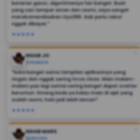
beneran gacor, algoritmenya fair banget. Buat
yang cari tempat aman dan resmi, saya sangat
merekomendasikan Oyo288. Gak perlu takut
nggak dibayar."
★★★★★
❝
NGAB JO
SURABAYA
"Suka banget sama tampilan aplikasinya yang
ringan dan nggak sering force close. Main malam-
malam pas lagi santai sering banget dapet scatter
beruntun. Emang beda ya kalau main di apk yang
sudah resmi, hoki jadi lebih lancar!"
★★★★★
❝
NGAB MARS
BANDUNG