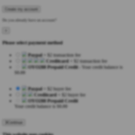
Create my account
Do you already have an account?
Log in
×
Please select payment method
Paypal
+ $2 transaction fee
Creditcard
+ $2 transaction fee
OYO288 Prepaid Credit
- Your credit balance is
$0.00
Add credit to buy this item using OYO288 Credit
Paypal
+ $2 buyer fee
Creditcard
+ $2 buyer fee
OYO288 Prepaid Credit
Your credit balance is
$0.00
Add OYO288 credit
Continue
This website uses cookies