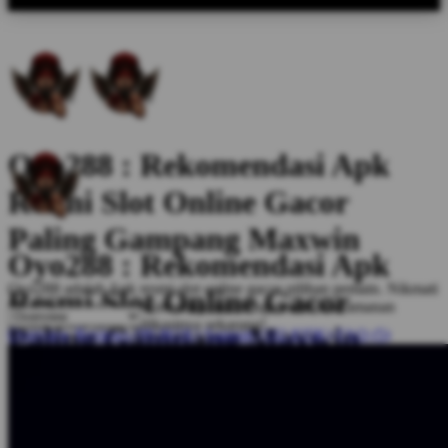
Oyo288 : Rekomendasi Apk
Resmi Slot Online Gacor
Paling Gampang Maxwin
Oyo288 : Rekomendasi Apk
Oyo288 adalah Apk resmi slot online gacor pilihan pemain. Nikmati
Resmi Slot Online Gacor
kemudahan raih Maxwin setiap hari dengan sistem keamanan
terbaik. Download aplikasinya sekarang!
Paling Gampang Maxwin
Overview
Reviews (99.861K)
Support (102.835K)
FAQ (5)
Oyo288 adalah Apk resmi slot online gacor pilihan pemain. Nikmati
kemudahan raih Maxwin setiap hari dengan sistem keamanan
terbaik. Download aplikasinya sekarang!