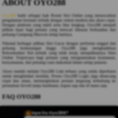
ABOUT OYO288
Oyo288
hadir sebagai Apk Resmi Slot Online yang menawarkan
pengalaman bermain terbaik dengan sistem modern dan akses cepat.
Dengan platform yang stabil serta fitur lengkap, Oyo288 menjadi
pilihan tepat bagi pemain yang mencari hiburan berkualitas dan
peluang Gampang Maxwin setiap harinya.
Nikmati berbagai pilihan Slot Gacor dengan performa unggul dan
peluang kemenangan tinggi. Oyo288 juga menghadirkan
Rekomendasi Slot terbaik yang telah teruji, menjadikannya Situs
Online Terpercaya bagi pemain yang mengutamakan keamanan,
kenyamanan, dan peluang cuan maksimal dalam setiap putaran.
Akses mudah melalui Oyo288 Link terbaru yang selalu diperbarui
untuk menghindari kendala. Proses Oyo288 Login juga dirancang
cepat dan aman, memungkinkan pemain langsung terhubung ke
permainan favorit tanpa hambatan, kapan saja dan di mana saja.
FAQ OYO288
Apa itu Oyo288?
Q