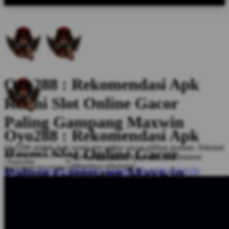
Oyo288 : Rekomendasi Apk
Resmi Slot Online Gacor
Paling Gampang Maxwin
Oyo288 : Rekomendasi Apk
Oyo288 adalah Apk resmi slot online gacor pilihan pemain. Nikmati
Resmi Slot Online Gacor
kemudahan raih Maxwin setiap hari dengan sistem keamanan
terbaik. Download aplikasinya sekarang!
Paling Gampang Maxwin
Overview
Reviews (99.861K)
Support (102.835K)
FAQ (5)
Oyo288 adalah Apk resmi slot online gacor pilihan pemain. Nikmati
kemudahan raih Maxwin setiap hari dengan sistem keamanan
terbaik. Download aplikasinya sekarang!