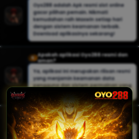
Oyo288 adalah Apk resmi slot online
gacor pilihan pemain. Nikmati
kemudahan raih Maxwin setiap hari
dengan sistem keamanan terbaik.
Download aplikasinya sekarang!
Apakah aplikasi Oyo288 resmi dan
Q
aman?
Ya, aplikasi ini merupakan rilisan resmi
yang menjamin keamanan data
pengguna dan sistem permainan yang
transparan.
Mengapa Oyo288 disebut gampang
Q
Maxwin?
Karena aplikasi ini menyediakan game
dari provider ternama yang memiliki