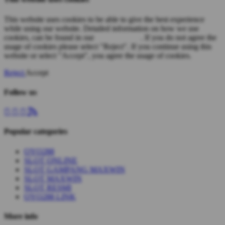
This website uses cookies to be able to give the best experience
while using our website. Detailed information on how we use
cookies, can be found in our
privacy policy
. If you do not agree the
usage of cookies please select "Reject". If you continue using this
website or select "Accept", you agree the usage of cookies.
Reject
Accept
Follow
us
Popular
categories
OYO288
SLOT ONLINE
SLOT GAMPANG MAXWIN
SLOT MAXWIN
SLOT RESMI
OYO288 LINK
More
info