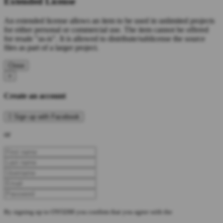
Extended License
An extended license allows an item to be used in unlimited projects
for either personal or commercial use. The item cannot be offered
for resale "as-is". It is allowed to distribute/sublicense the source
files as part of a larger project.
Close
×
Create an account
Sign up with Facebook
or
Sign up with Email
By signing up to OYO288 you confirm that you agree with the
member terms
and conditions