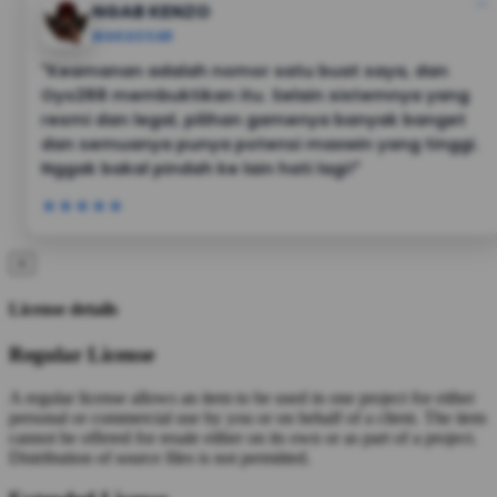
❝
NGAB KENZO
MAKASSAR
"Keamanan adalah nomor satu buat saya, dan
Oyo288 membuktikan itu. Selain sistemnya yang
resmi dan legal, pilihan gamenya banyak banget
dan semuanya punya potensi maxwin yang tinggi.
Nggak bakal pindah ke lain hati lagi!"
★★★★★
×
License details
Regular License
A regular license allows an item to be used in one project for either
personal or commercial use by you or on behalf of a client. The item
cannot be offered for resale either on its own or as part of a project.
Distribution of source files is not permitted.