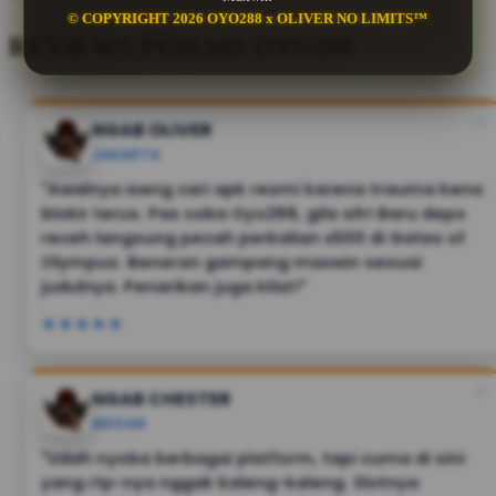
© COPYRIGHT 2026 OYO288 x OLIVER NO LIMITS™
REVIEWS PEMAIN OYO288
❝
NGAB OLIVER
JAKARTA
"Awalnya iseng cari apk resmi karena trauma kena
blokir terus. Pas coba Oyo288, gila sih! Baru depo
receh langsung pecah perkalian x500 di Gates of
Olympus. Beneran gampang maxwin sesuai
judulnya. Penarikan juga kilat!"
★★★★★
❝
NGAB CHESTER
MEDAN
"Udah nyoba berbagai platform, tapi cuma di sini
yang rtp-nya nggak kaleng-kaleng. Slotnya