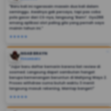
"Baru kali ini ngerasain maxwin dua kali dalam
seminggu. Awalnya gak percaya, tapi pas coba
pola gacor dari CS-nya, langsung 'Bam!'. Oyo288
emang aplikasi slot paling gila yang pernah saya
mainin tahun ini."
★★★★★
❝
NGAB BRAYN
PEKANBARU
"Jujur baru daftar kemarin karena liat review di
sosmed. Langsung dapet sambutan hangat
berupa kemenangan beruntun di Mahjong Ways 2.
Proses withdraw cuma butuh waktu 3 menit
langsung masuk rekening. Mantap banget!"
★★★★★