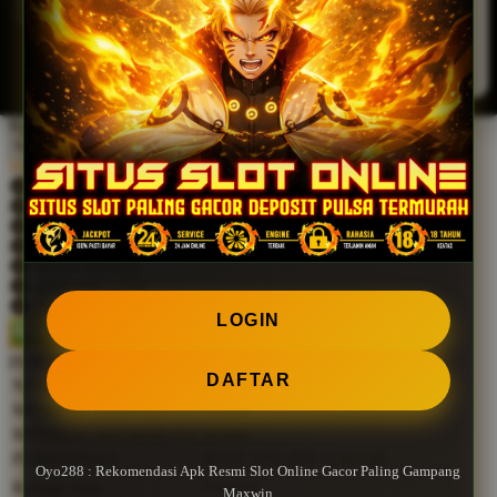
tingkat RTP (Return to Player) tinggi
sehingga memudahkan pemain
meraih kemenangan maksimal.
Rp.
10.000
View license details
SLOT ONLINE GACOR
SLOT ONLINE
SLOT GAMPANG MAXWIN
SLOT MAXWIN
SLOT RESMI
OYO288 LINK
APK OYO288
LOGIN
INFORMASI SITUS OYO288
DAFTAR
NAMA SITUS
OYO288
MINIMAL DEPOSIT
10.000
MINIMAL WITHDRAW
50.000
PERMAINAN
SLOT ONLINE GACOR
Oyo288 : Rekomendasi Apk Resmi Slot Online Gacor Paling Gampang
⭐️⭐️⭐️⭐️⭐️
Ratings Situs
Maxwin