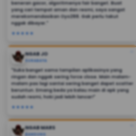
beneran gacor, algoritmenya fair banget. Buat
yang cari tempat aman dan resmi, saya sangat
merekomendasikan Oyo288. Gak perlu takut
nggak dibayar."
★★★★★
❝
NGAB JO
SURABAYA
"Suka banget sama tampilan aplikasinya yang
ringan dan nggak sering force close. Main malam-
malam pas lagi santai sering banget dapet scatter
beruntun. Emang beda ya kalau main di apk yang
sudah resmi, hoki jadi lebih lancar!"
★★★★★
❝
NGAB MARS
BANDUNG