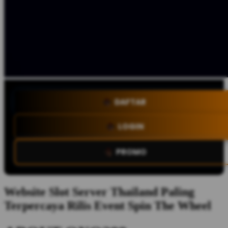
DAFTAR
LOGIN
PROMO
Website Slot Server Thailand Paling
Terpercaya Rilis Event Spin The Wheel