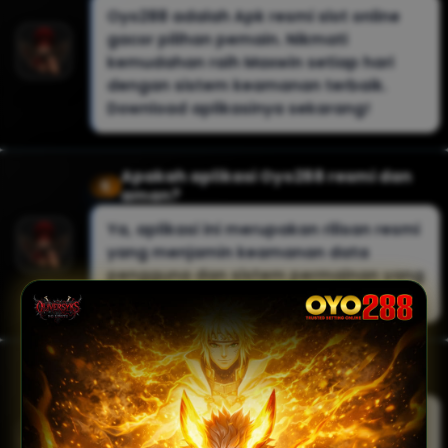
Oyo288 adalah Apk resmi slot online
gacor pilihan pemain. Nikmati
kemudahan raih Maxwin setiap hari
dengan sistem keamanan terbaik.
Download aplikasinya sekarang!
Apakah aplikasi Oyo288 resmi dan
Q
aman?
Ya, aplikasi ini merupakan rilisan resmi
yang menjamin keamanan data
pengguna dan sistem permainan yang
transparan.
Mengapa Oyo288 disebut gampang
Q
Maxwin?
Karena aplikasi ini menyediakan game
dari provider ternama yang memiliki