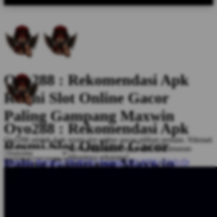
Oyo288 : Rekomendasi Apk
Resmi Slot Online Gacor
Paling Gampang Maxwin
Oyo288 : Rekomendasi Apk
Oyo288 adalah Apk resmi slot online gacor pilihan pemain. Nikmati
Resmi Slot Online Gacor
kemudahan raih Maxwin setiap hari dengan sistem keamanan
terbaik. Download aplikasinya sekarang!
Paling Gampang Maxwin
Overview
Reviews (99.861K)
Support (102.835K)
FAQ (5)
Oyo288 adalah Apk resmi slot online gacor pilihan pemain. Nikmati
kemudahan raih Maxwin setiap hari dengan sistem keamanan
terbaik. Download aplikasinya sekarang!