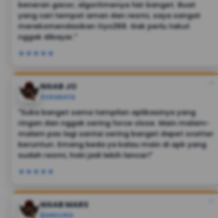
beneran gacor, algoritmenya fair banget. Buat
yang cari tempat aman dan resmi, saya sangat
merekomendasikan Oyo288. Gak perlu takut
nggak dibayar."
★★★★★
❝
NGAB JO
SURABAYA
"Suka banget sama tampilan aplikasinya yang
ringan dan nggak sering force close. Main malam-
malam pas lagi santai sering banget dapet scatter
beruntun. Emang beda ya kalau main di apk yang
sudah resmi, hoki jadi lebih lancar!"
★★★★★
❝
NGAB MARS
BANDUNG