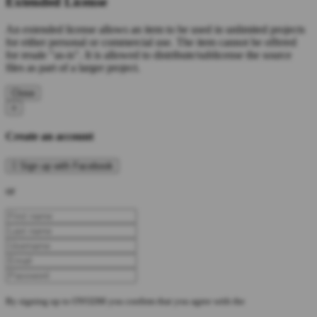
Extended License
An extended license allows an item to be used in unlimited projects
for either personal or commercial use. The item cannot be offered
for resale "as-is". It is allowed to distribute/sublicense the source
files as part of a larger project.
Close
×
Create an account
Sign up with Facebook
or
Sign up with Email
By signing up to OYO288 you confirm that you agree with the
member terms
and conditions