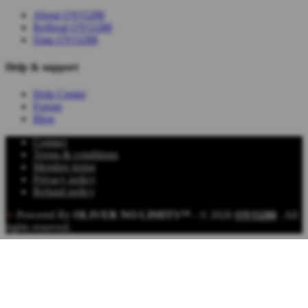
About OYO288
Refferal OYO288
Data OYO288
Help
& support
Help Center
Forum
Blog
Contact
Terms & conditions
Member terms
Privacy policy
Refund policy
Powered By
OLIVER NO LIMITS™
- © 2026
OYO288
. All
rights reserved.