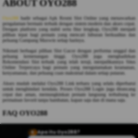
ABOUT OYO288
Oyo288
hadir sebagai Apk Resmi Slot Online yang menawarkan
pengalaman bermain terbaik dengan sistem modern dan akses cepat.
Dengan platform yang stabil serta fitur lengkap, Oyo288 menjadi
pilihan tepat bagi pemain yang mencari hiburan berkualitas dan
peluang Gampang Maxwin setiap harinya.
Nikmati berbagai pilihan Slot Gacor dengan performa unggul dan
peluang kemenangan tinggi. Oyo288 juga menghadirkan
Rekomendasi Slot terbaik yang telah teruji, menjadikannya Situs
Online Terpercaya bagi pemain yang mengutamakan keamanan,
kenyamanan, dan peluang cuan maksimal dalam setiap putaran.
Akses mudah melalui Oyo288 Link terbaru yang selalu diperbarui
untuk menghindari kendala. Proses Oyo288 Login juga dirancang
cepat dan aman, memungkinkan pemain langsung terhubung ke
permainan favorit tanpa hambatan, kapan saja dan di mana saja.
FAQ OYO288
Apa itu Oyo288?
Q