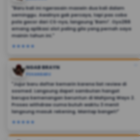
"Baru kali ini ngerasain maxwin dua kali dalam
seminggu. Awalnya gak percaya, tapi pas coba
pola gacor dari CS-nya, langsung 'Bam!'. Oyo288
emang aplikasi slot paling gila yang pernah saya
mainin tahun ini."
★★★★★
❝
NGAB BRAYN
PEKANBARU
"Jujur baru daftar kemarin karena liat review di
sosmed. Langsung dapet sambutan hangat
berupa kemenangan beruntun di Mahjong Ways 2.
Proses withdraw cuma butuh waktu 3 menit
langsung masuk rekening. Mantap banget!"
★★★★★