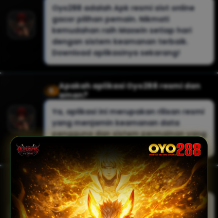
Oyo288 adalah Apk resmi slot online
gacor pilihan pemain. Nikmati
kemudahan raih Maxwin setiap hari
dengan sistem keamanan terbaik.
Download aplikasinya sekarang!
Apakah aplikasi Oyo288 resmi dan
Q
aman?
Ya, aplikasi ini merupakan rilisan resmi
yang menjamin keamanan data
pengguna dan sistem permainan yang
transparan.
Mengapa Oyo288 disebut gampang
Q
Maxwin?
Karena aplikasi ini menyediakan game
dari provider ternama yang memiliki