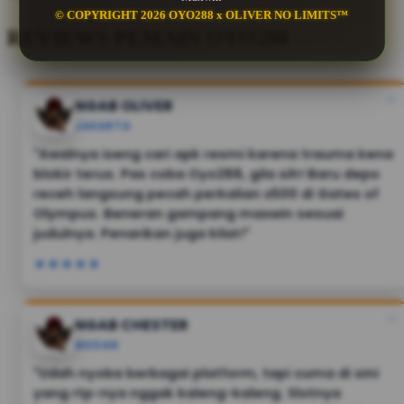
© COPYRIGHT 2026 OYO288 x OLIVER NO LIMITS™
REVIEWS PEMAIN OYO288
❝
NGAB OLIVER
JAKARTA
"Awalnya iseng cari apk resmi karena trauma kena
blokir terus. Pas coba Oyo288, gila sih! Baru depo
receh langsung pecah perkalian x500 di Gates of
Olympus. Beneran gampang maxwin sesuai
judulnya. Penarikan juga kilat!"
★★★★★
❝
NGAB CHESTER
MEDAN
"Udah nyoba berbagai platform, tapi cuma di sini
yang rtp-nya nggak kaleng-kaleng. Slotnya