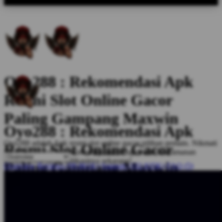
Oyo288 : Rekomendasi Apk
Resmi Slot Online Gacor
Paling Gampang Maxwin
Oyo288 : Rekomendasi Apk
Oyo288 adalah Apk resmi slot online gacor pilihan pemain. Nikmati
Resmi Slot Online Gacor
kemudahan raih Maxwin setiap hari dengan sistem keamanan
terbaik. Download aplikasinya sekarang!
Paling Gampang Maxwin
Overview
Reviews (99.861K)
Support (102.835K)
FAQ (5)
Oyo288 adalah Apk resmi slot online gacor pilihan pemain. Nikmati
kemudahan raih Maxwin setiap hari dengan sistem keamanan
terbaik. Download aplikasinya sekarang!