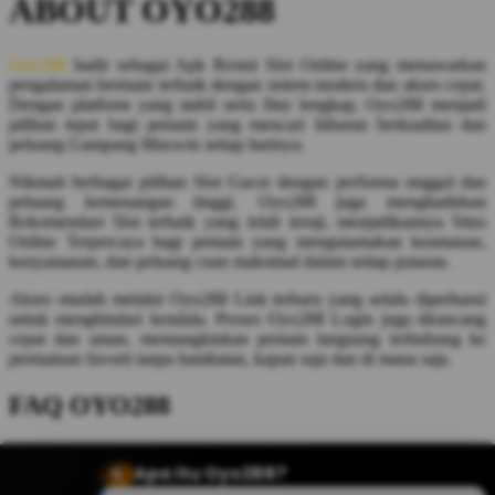
ABOUT OYO288
Oyo288
hadir sebagai Apk Resmi Slot Online yang menawarkan
pengalaman bermain terbaik dengan sistem modern dan akses cepat.
Dengan platform yang stabil serta fitur lengkap, Oyo288 menjadi
pilihan tepat bagi pemain yang mencari hiburan berkualitas dan
peluang Gampang Maxwin setiap harinya.
Nikmati berbagai pilihan Slot Gacor dengan performa unggul dan
peluang kemenangan tinggi. Oyo288 juga menghadirkan
Rekomendasi Slot terbaik yang telah teruji, menjadikannya Situs
Online Terpercaya bagi pemain yang mengutamakan keamanan,
kenyamanan, dan peluang cuan maksimal dalam setiap putaran.
Akses mudah melalui Oyo288 Link terbaru yang selalu diperbarui
untuk menghindari kendala. Proses Oyo288 Login juga dirancang
cepat dan aman, memungkinkan pemain langsung terhubung ke
permainan favorit tanpa hambatan, kapan saja dan di mana saja.
FAQ OYO288
Apa itu Oyo288?
Q