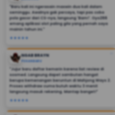
"Baru kali ini ngerasain maxwin dua kali dalam
seminggu. Awalnya gak percaya, tapi pas coba
pola gacor dari CS-nya, langsung 'Bam!'. Oyo288
emang aplikasi slot paling gila yang pernah saya
mainin tahun ini."
★★★★★
❝
NGAB BRAYN
PEKANBARU
"Jujur baru daftar kemarin karena liat review di
sosmed. Langsung dapet sambutan hangat
berupa kemenangan beruntun di Mahjong Ways 2.
Proses withdraw cuma butuh waktu 3 menit
langsung masuk rekening. Mantap banget!"
★★★★★