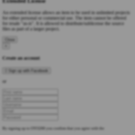
Extended License
An extended license allows an item to be used in unlimited projects
for either personal or commercial use. The item cannot be offered
for resale "as-is". It is allowed to distribute/sublicense the source
files as part of a larger project.
Close
×
Create an account
Sign up with Facebook
or
Sign up with Email
By signing up to OYO288 you confirm that you agree with the
member terms
and conditions