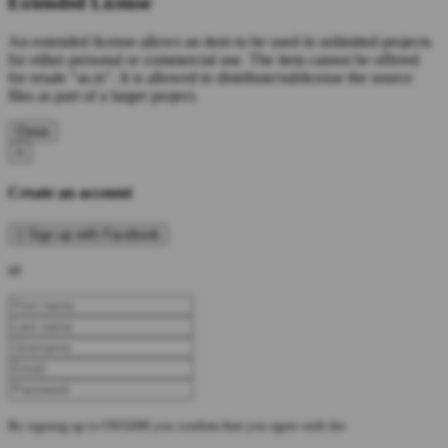
Extended License
An extended license allows an item to be used in unlimited projects
for either personal or commercial use. The item cannot be offered
for resale "as-is". It is allowed to distribute/sublicense the source
files as part of a larger project.
Close
×
Create an account
Sign up with Facebook
or
Sign up with Email
By signing up to OYO288 you confirm that you agree with the
member terms
and conditions