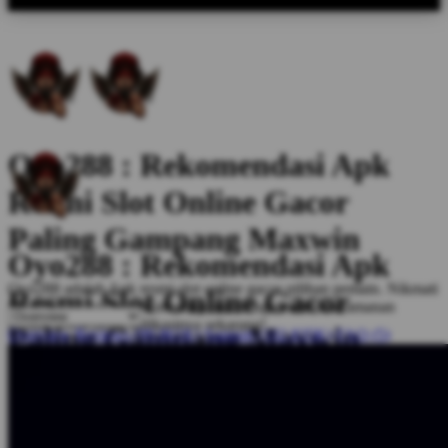
Oyo288 : Rekomendasi Apk
Resmi Slot Online Gacor
Paling Gampang Maxwin
Oyo288 : Rekomendasi Apk
Oyo288 adalah Apk resmi slot online gacor pilihan pemain. Nikmati
Resmi Slot Online Gacor
kemudahan raih Maxwin setiap hari dengan sistem keamanan
terbaik. Download aplikasinya sekarang!
Paling Gampang Maxwin
Overview
Reviews (99.861K)
Support (102.835K)
FAQ (5)
Oyo288 adalah Apk resmi slot online gacor pilihan pemain. Nikmati
kemudahan raih Maxwin setiap hari dengan sistem keamanan
terbaik. Download aplikasinya sekarang!