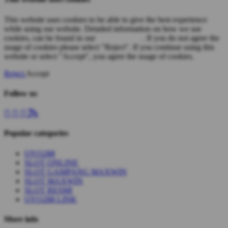
This website uses cookies to be able to give the best experience
while using our website. Detailed information on how we use
cookies, can be found in our
privacy policy
. If you do not agree the
usage of cookies please select "Reject". If you continue using this
website or select "Accept", you agree the usage of cookies.
Reject
Accept
Follow
us
Popular
categories
OYO288
SLOT ONLINE
SLOT GAMPANG MAXWIN
SLOT MAXWIN
SLOT RESMI
OYO288 LINK
More
info