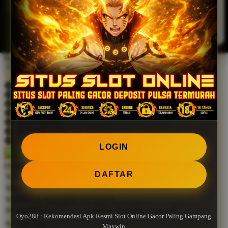
tingkat RTP (Return to Player) tinggi
sehingga memudahkan pemain
meraih kemenangan maksimal.
Rp.
10.000
View license details
SLOT ONLINE GACOR
SLOT ONLINE
SLOT GAMPANG MAXWIN
SLOT MAXWIN
SLOT RESMI
OYO288 LINK
APK OYO288
LOGIN
INFORMASI SITUS OYO288
DAFTAR
NAMA SITUS
OYO288
MINIMAL DEPOSIT
10.000
MINIMAL WITHDRAW
50.000
PERMAINAN
SLOT ONLINE GACOR
Oyo288 : Rekomendasi Apk Resmi Slot Online Gacor Paling Gampang
⭐️⭐️⭐️⭐️⭐️
Ratings Situs
Maxwin