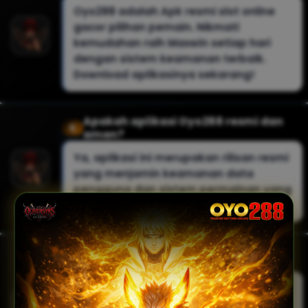
Oyo288 adalah Apk resmi slot online
gacor pilihan pemain. Nikmati
kemudahan raih Maxwin setiap hari
dengan sistem keamanan terbaik.
Download aplikasinya sekarang!
Apakah aplikasi Oyo288 resmi dan
Q
aman?
Ya, aplikasi ini merupakan rilisan resmi
yang menjamin keamanan data
pengguna dan sistem permainan yang
transparan.
Mengapa Oyo288 disebut gampang
Q
Maxwin?
Karena aplikasi ini menyediakan game
dari provider ternama yang memiliki