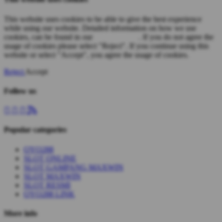
This website uses cookies to be able to give the best experience
while using our website. Detailed information on how we use
cookies, can be found in our
privacy policy
. If you do not agree the
usage of cookies please select "Reject". If you continue using this
website or select "Accept", you agree the usage of cookies.
Reject
Accept
Follow
us
Popular
categories
OYO288
SLOT ONLINE
SLOT GAMPANG MAXWIN
SLOT MAXWIN
SLOT RESMI
OYO288 LINK
More
info