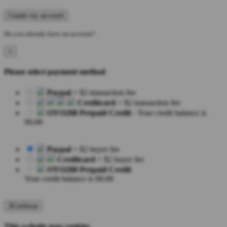
Create my account
Do you already have an account?
Log in
×
Please select payment method
Paypal
+ $2 transaction fee
Creditcard
+ $2 transaction fee
OYO288 Prepaid Credit
- Your credit balance is
$0.00
Add credit to buy this item using OYO288 Credit
Paypal
+ $2 buyer fee
Creditcard
+ $2 buyer fee
OYO288 Prepaid Credit
Your credit balance is
$0.00
Add OYO288 credit
Continue
This website uses cookies