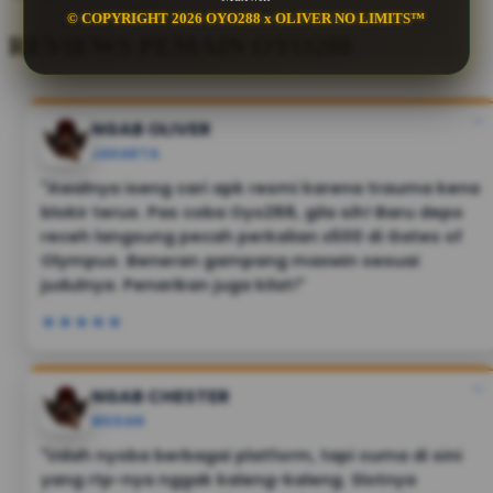
© COPYRIGHT 2026 OYO288 x OLIVER NO LIMITS™
REVIEWS PEMAIN OYO288
❝
NGAB OLIVER
JAKARTA
"Awalnya iseng cari apk resmi karena trauma kena
blokir terus. Pas coba Oyo288, gila sih! Baru depo
receh langsung pecah perkalian x500 di Gates of
Olympus. Beneran gampang maxwin sesuai
judulnya. Penarikan juga kilat!"
★★★★★
❝
NGAB CHESTER
MEDAN
"Udah nyoba berbagai platform, tapi cuma di sini
yang rtp-nya nggak kaleng-kaleng. Slotnya