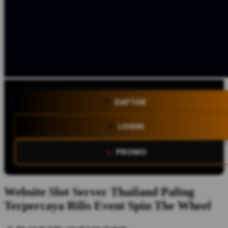
DAFTAR
LOGIN
PROMO
Website Slot Server Thailand Paling
Terpercaya Rilis Event Spin The Wheel