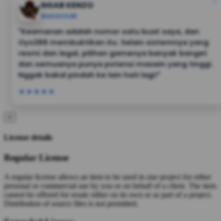
❝
NGAB KENZO
MAKASSAR
"Keamanan adalah nomor satu buat saya, dan
Oyo288 membuktikan itu. Selain sistemnya yang
resmi dan legal, pilihan gamenya banyak banget
dan semuanya punya potensi maxwin yang tinggi.
Nggak bakal pindah ke lain hati lagi!"
★★★★★
×
License details
Regular License
A regular license allows an item to be used in one project for either
personal or commercial use by you or on behalf of a client. The item
cannot be offered for resale either on its own or as part of a project.
Distribution of source files is not permitted.