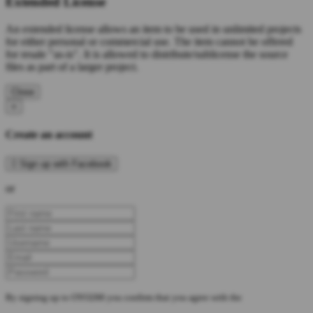
Extended License
An extended license allows an item to be used in unlimited projects
for either personal or commercial use. The item cannot be offered
for resale "as-is". It is allowed to distribute/sublicense the source
files as part of a larger project.
Close
×
Create an account
Sign up with Facebook
or
Sign up with Email
By signing up to OYO288 you confirm that you agree with the
member terms
and conditions