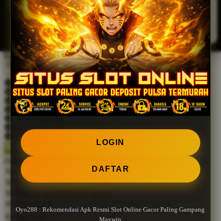
tingkat RTP (Return to Player) tinggi
sehingga memudahkan pemain
meraih kemenangan maksimal.
Rp.
10.000
View license details
SLOT ONLINE GACOR
SLOT ONLINE
SLOT GAMPANG MAXWIN
SLOT MAXWIN
SLOT RESMI
OYO288 LINK
APK OYO288
LOGIN
INFORMASI SITUS OYO288
DAFTAR
NAMA SITUS
OYO288
MINIMAL DEPOSIT
10.000
MINIMAL WITHDRAW
50.000
PERMAINAN
SLOT ONLINE GACOR
Oyo288 : Rekomendasi Apk Resmi Slot Online Gacor Paling Gampang
⭐️⭐️⭐️⭐️⭐️
Ratings Situs
Maxwin