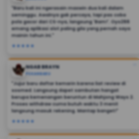
"Baru kali ini ngerasain maxwin dua kali dalam
seminggu. Awalnya gak percaya, tapi pas coba
pola gacor dari CS-nya, langsung 'Bam!'. Oyo288
emang aplikasi slot paling gila yang pernah saya
mainin tahun ini."
★★★★★
❝
NGAB BRAYN
PEKANBARU
"Jujur baru daftar kemarin karena liat review di
sosmed. Langsung dapet sambutan hangat
berupa kemenangan beruntun di Mahjong Ways 2.
Proses withdraw cuma butuh waktu 3 menit
langsung masuk rekening. Mantap banget!"
★★★★★