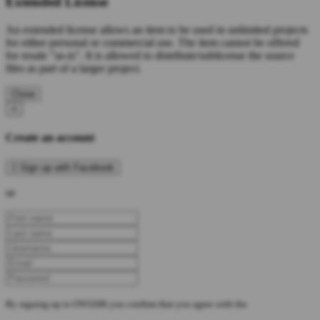
Extended License
An extended license allows an item to be used in unlimited projects
for either personal or commercial use. The item cannot be offered
for resale "as-is". It is allowed to distribute/sublicense the source
files as part of a larger project.
Close
×
Create an account
Sign up with Facebook
or
Sign up with Email
By signing up to OYO288 you confirm that you agree with the
member terms
and conditions