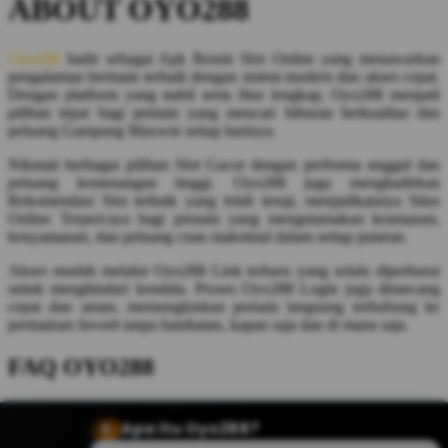
ABOUT OYO288
Oyo288
hadir sebagai Apk Resmi Slot Online yang menawarkan
pengalaman bermain terbaik dengan sistem modern dan akses cepat.
Dengan platform yang stabil serta fitur lengkap, Oyo288 menjadi
pilihan tepat bagi pemain yang mencari hiburan berkualitas dan
peluang Gampang Maxwin setiap harinya.
Nikmati berbagai pilihan Slot Gacor dengan performa unggul dan
peluang kemenangan tinggi. Oyo288 juga menghadirkan
Rekomendasi Slot terbaik yang telah teruji, menjadikannya Situs
Online Terpercaya bagi pemain yang mengutamakan keamanan,
kenyamanan, dan peluang cuan maksimal dalam setiap putaran.
Akses mudah melalui Oyo288 Link terbaru yang selalu diperbarui
untuk menghindari kendala. Proses Oyo288 Login juga dirancang
cepat dan aman, memungkinkan pemain langsung terhubung ke
permainan favorit tanpa hambatan, kapan saja dan di mana saja.
FAQ OYO288
Apa itu Oyo288?
Q