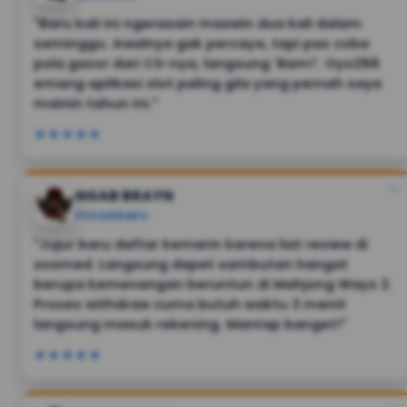
"Baru kali ini ngerasain maxwin dua kali dalam
seminggu. Awalnya gak percaya, tapi pas coba
pola gacor dari CS-nya, langsung 'Bam!'. Oyo288
emang aplikasi slot paling gila yang pernah saya
mainin tahun ini."
★★★★★
❝
NGAB BRAYN
PEKANBARU
"Jujur baru daftar kemarin karena liat review di
sosmed. Langsung dapet sambutan hangat
berupa kemenangan beruntun di Mahjong Ways 2.
Proses withdraw cuma butuh waktu 3 menit
langsung masuk rekening. Mantap banget!"
★★★★★