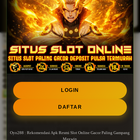
tingkat RTP (Return to Player) tinggi
sehingga memudahkan pemain
meraih kemenangan maksimal.
Rp.
10.000
View license details
SLOT ONLINE GACOR
SLOT ONLINE
SLOT GAMPANG MAXWIN
SLOT MAXWIN
SLOT RESMI
OYO288 LINK
APK OYO288
LOGIN
INFORMASI SITUS OYO288
DAFTAR
NAMA SITUS
OYO288
MINIMAL DEPOSIT
10.000
MINIMAL WITHDRAW
50.000
PERMAINAN
SLOT ONLINE GACOR
Oyo288 : Rekomendasi Apk Resmi Slot Online Gacor Paling Gampang
⭐️⭐️⭐️⭐️⭐️
Ratings Situs
Maxwin