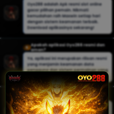
Oyo288 adalah Apk resmi slot online
gacor pilihan pemain. Nikmati
kemudahan raih Maxwin setiap hari
dengan sistem keamanan terbaik.
Download aplikasinya sekarang!
Apakah aplikasi Oyo288 resmi dan
Q
aman?
Ya, aplikasi ini merupakan rilisan resmi
yang menjamin keamanan data
pengguna dan sistem permainan yang
transparan.
Mengapa Oyo288 disebut gampang
Q
Maxwin?
Karena aplikasi ini menyediakan game
dari provider ternama yang memiliki