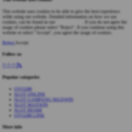
This website uses cookies to be able to give the best experience
while using our website. Detailed information on how we use
cookies, can be found in our
privacy policy
. If you do not agree the
usage of cookies please select "Reject". If you continue using this
website or select "Accept", you agree the usage of cookies.
Reject
Accept
Follow
us
Popular
categories
OYO288
SLOT ONLINE
SLOT GAMPANG MAXWIN
SLOT MAXWIN
SLOT RESMI
OYO288 LINK
More
info