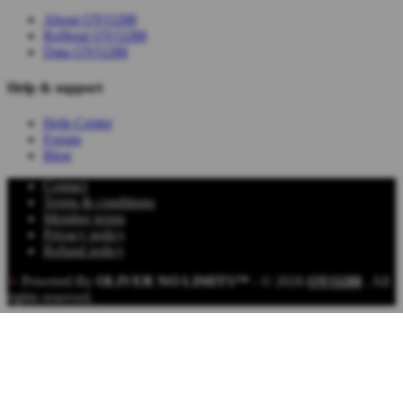
About OYO288
Refferal OYO288
Data OYO288
Help
& support
Help Center
Forum
Blog
Contact
Terms & conditions
Member terms
Privacy policy
Refund policy
Powered By
OLIVER NO LIMITS™
- © 2026
OYO288
. All
rights reserved.