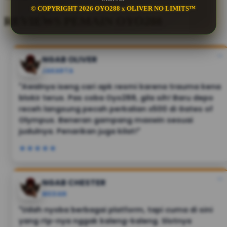
© COPYRIGHT 2026 OYO288 x OLIVER NO LIMITS™
REVIEWS PEMAIN OYO288
❝
NGAB OLIVER
JAKARTA
"Awalnya iseng cari apk resmi karena trauma kena
blokir terus. Pas coba Oyo288, gila sih! Baru depo
receh langsung pecah perkalian x500 di Gates of
Olympus. Beneran gampang maxwin sesuai
judulnya. Penarikan juga kilat!"
★★★★★
❝
NGAB CHESTER
MEDAN
"Udah nyoba berbagai platform, tapi cuma di sini
yang rtp-nya nggak kaleng-kaleng. Slotnya