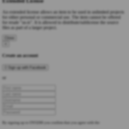
Extended License
An extended license allows an item to be used in unlimited projects
for either personal or commercial use. The item cannot be offered
for resale "as-is". It is allowed to distribute/sublicense the source
files as part of a larger project.
Close
×
Create an account
Sign up with Facebook
or
Sign up with Email
By signing up to OYO288 you confirm that you agree with the
member terms
and conditions