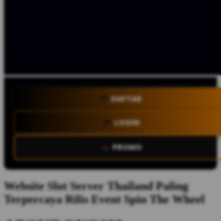
DAFTAR
LOGIN
PROMO
Website Slot Server Thailand Paling
Terpercaya Rilis Event Spin The Wheel