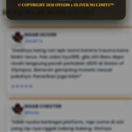
© COPYRIGHT 2026 OYO288 x OLIVER NO LIMITS™
REVIEWS PEMAIN OYO288
❝
NGAB OLIVER
JAKARTA
"Awalnya iseng cari apk resmi karena trauma kena
blokir terus. Pas coba Oyo288, gila sih! Baru depo
receh langsung pecah perkalian x500 di Gates of
Olympus. Beneran gampang maxwin sesuai
judulnya. Penarikan juga kilat!"
★★★★★
❝
NGAB CHESTER
MEDAN
"Udah nyoba berbagai platform, tapi cuma di sini
yang rtp-nya nggak kaleng-kaleng. Slotnya