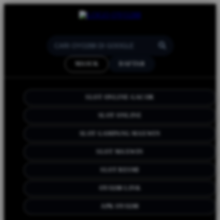
MASUK
DAFTAR
SLOT ONLINE GACOR
SLOT ONLINE
SLOT GAMPANG MAXWIN
SLOT MAXWIN
SLOT RESMI
OYO288 LINK
APK OYO288