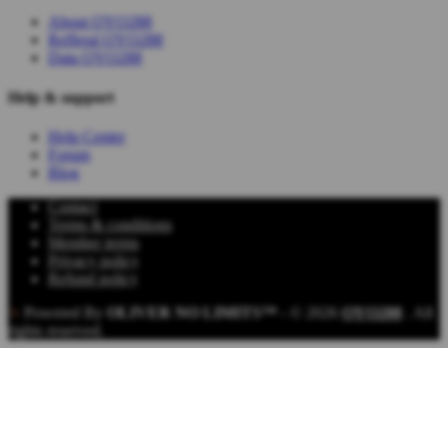
About OYO288
Refferal OYO288
Data OYO288
Help
& support
Help Center
Forum
Blog
Contact
Terms & conditions
Member terms
Privacy policy
Refund policy
Powered By
OLIVER NO LIMITS™
- © 2026
OYO288
. All
rights reserved.