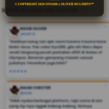
© COPYRIGHT 2026 OYO288 x OLIVER NO LIMITS™
REVIEWS PEMAIN OYO288
❝
NGAB OLIVER
JAKARTA
"Awalnya iseng cari apk resmi karena trauma kena
blokir terus. Pas coba Oyo288, gila sih! Baru depo
receh langsung pecah perkalian x500 di Gates of
Olympus. Beneran gampang maxwin sesuai
judulnya. Penarikan juga kilat!"
★★★★★
❝
NGAB CHESTER
MEDAN
"Udah nyoba berbagai platform, tapi cuma di sini
yang rtp-nya nggak kaleng-kaleng. Slotnya