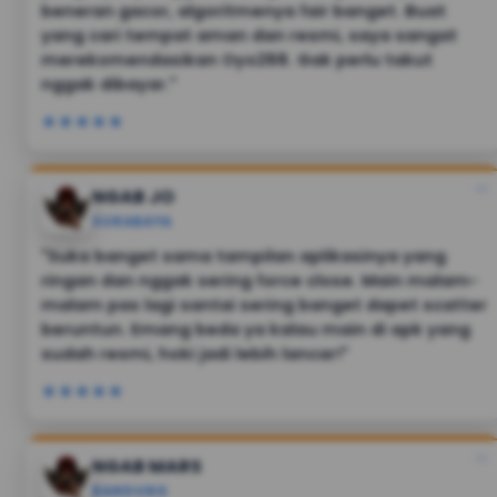
beneran gacor, algoritmenya fair banget. Buat
yang cari tempat aman dan resmi, saya sangat
merekomendasikan Oyo288. Gak perlu takut
nggak dibayar."
★★★★★
❝
NGAB JO
SURABAYA
"Suka banget sama tampilan aplikasinya yang
ringan dan nggak sering force close. Main malam-
malam pas lagi santai sering banget dapet scatter
beruntun. Emang beda ya kalau main di apk yang
sudah resmi, hoki jadi lebih lancar!"
★★★★★
❝
NGAB MARS
BANDUNG