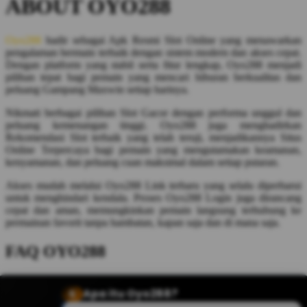
ABOUT OYO288
Oyo288
hadir sebagai Apk Resmi Slot Online yang menawarkan
pengalaman bermain terbaik dengan sistem modern dan akses cepat.
Dengan platform yang stabil serta fitur lengkap, Oyo288 menjadi
pilihan tepat bagi pemain yang mencari hiburan berkualitas dan
peluang Gampang Maxwin setiap harinya.
Nikmati berbagai pilihan Slot Gacor dengan performa unggul dan
peluang kemenangan tinggi. Oyo288 juga menghadirkan
Rekomendasi Slot terbaik yang telah teruji, menjadikannya Situs
Online Terpercaya bagi pemain yang mengutamakan keamanan,
kenyamanan, dan peluang cuan maksimal dalam setiap putaran.
Akses mudah melalui Oyo288 Link terbaru yang selalu diperbarui
untuk menghindari kendala. Proses Oyo288 Login juga dirancang
cepat dan aman, memungkinkan pemain langsung terhubung ke
permainan favorit tanpa hambatan, kapan saja dan di mana saja.
FAQ OYO288
Apa itu Oyo288?
Q