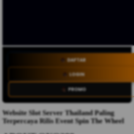
DAFTAR
LOGIN
PROMO
Website Slot Server Thailand Paling
Terpercaya Rilis Event Spin The Wheel