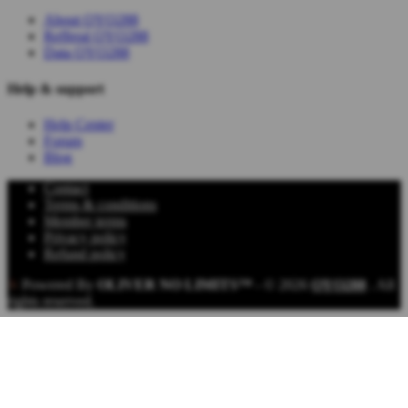
About OYO288
Refferal OYO288
Data OYO288
Help
& support
Help Center
Forum
Blog
Contact
Terms & conditions
Member terms
Privacy policy
Refund policy
Powered By
OLIVER NO LIMITS™
- © 2026
OYO288
. All
rights reserved.