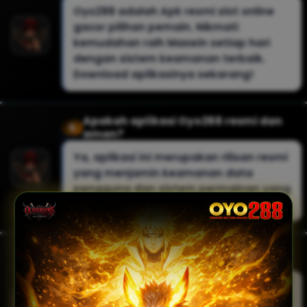
Oyo288 adalah Apk resmi slot online
gacor pilihan pemain. Nikmati
kemudahan raih Maxwin setiap hari
dengan sistem keamanan terbaik.
Download aplikasinya sekarang!
Apakah aplikasi Oyo288 resmi dan
Q
aman?
Ya, aplikasi ini merupakan rilisan resmi
yang menjamin keamanan data
pengguna dan sistem permainan yang
transparan.
Mengapa Oyo288 disebut gampang
Q
Maxwin?
Karena aplikasi ini menyediakan game
dari provider ternama yang memiliki