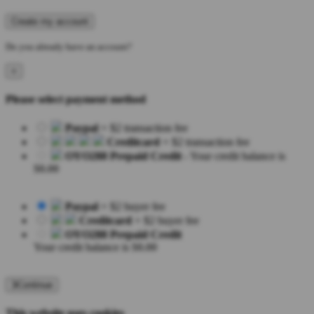
Create my account
Do you already have an account?
Log in
×
Please select payment method
Paypal
+ $2 transaction fee
Creditcard
+ $2 transaction fee
OYO288 Prepaid Credit
- Your credit balance is
$0.00
Add credit to buy this item using OYO288 Credit
Paypal
+ $2 buyer fee
Creditcard
+ $2 buyer fee
OYO288 Prepaid Credit
Your credit balance is
$0.00
Add OYO288 credit
Continue
This website uses cookies