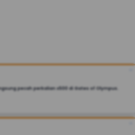
❝
angsung pecah perkalian x500 di Gates of Olympus.
❝