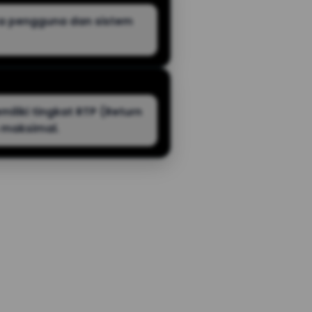
ata pengguna dan sistem
iliki tingkat RTP (Return
 maksimal.