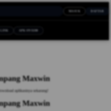
MASUK
DAFTAR
 LINK
APK OYO288
ampang Maxwin
Download aplikasinya sekarang!
ampang Maxwin