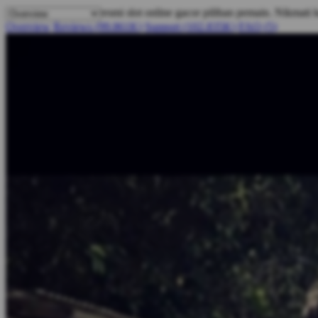
Oyo288 adalah Apk resmi slot online gacor pilihan pemain. Nikmati
Overview
Reviews (99.861K)
Support (102.835K)
FAQ (5)