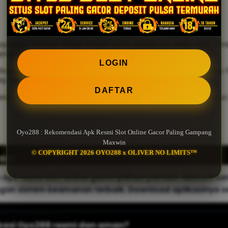
laman bermain terbaik dengan sistem modern dan akses cepat. Dengan
mpang Maxwin setiap harinya.
LOGIN
eluang kemenangan tinggi. Oyo288 juga menghadirkan Rekomendasi Slot
 cuan maksimal dalam setiap putaran.
DAFTAR
untuk menghindari kendala. Proses Oyo288 Login juga dirancang cep
Oyo288 : Rekomendasi Apk Resmi Slot Online Gacor Paling Gampang
Maxwin
© COPYRIGHT 2026 OYO288 x OLIVER NO LIMITS™
288?
Apk resmi slot online gacor pilihan pemain. Nikmati 
ngan sistem keamanan terbaik. Download aplikasinya s
kasi Oyo288 resmi dan aman?