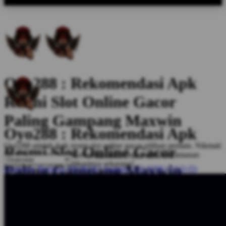
Oyo288 : Rekomendasi Apk
Resmi Slot Online Gacor
Paling Gampang Maxwin
Oyo288 : Rekomendasi Apk
Oyo288 adalah Apk resmi slot online gacor pilihan pemain. Nikmati
Resmi Slot Online Gacor
kemudahan raih Maxwin setiap hari dengan sistem keamanan
terbaik. Download aplikasinya sekarang!
Paling Gampang Maxwin
Overview
Reviews (99.861K)
Support (102.835K)
FAQ (5)
Oyo288 adalah Apk resmi slot online gacor pilihan pemain. Nikmati
kemudahan raih Maxwin setiap hari dengan sistem keamanan
terbaik. Download aplikasinya sekarang!