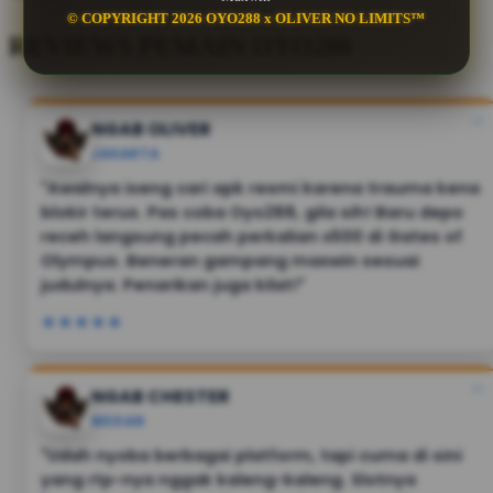
© COPYRIGHT 2026 OYO288 x OLIVER NO LIMITS™
REVIEWS PEMAIN OYO288
❝
NGAB OLIVER
JAKARTA
"Awalnya iseng cari apk resmi karena trauma kena
blokir terus. Pas coba Oyo288, gila sih! Baru depo
receh langsung pecah perkalian x500 di Gates of
Olympus. Beneran gampang maxwin sesuai
judulnya. Penarikan juga kilat!"
★★★★★
❝
NGAB CHESTER
MEDAN
"Udah nyoba berbagai platform, tapi cuma di sini
yang rtp-nya nggak kaleng-kaleng. Slotnya