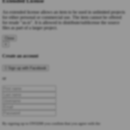
Extended License
An extended license allows an item to be used in unlimited projects
for either personal or commercial use. The item cannot be offered
for resale "as-is". It is allowed to distribute/sublicense the source
files as part of a larger project.
Close
×
Create an account
Sign up with Facebook
or
Sign up with Email
By signing up to OYO288 you confirm that you agree with the
member terms
and conditions