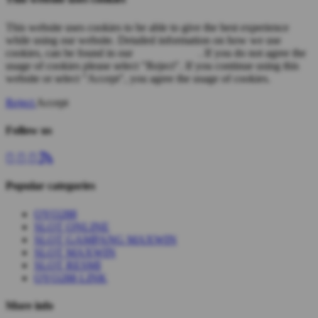
This website uses cookies to be able to give the best experience
while using our website. Detailed information on how we use
cookies, can be found in our
privacy policy
. If you do not agree the
usage of cookies please select "Reject". If you continue using this
website or select "Accept", you agree the usage of cookies.
Reject
Accept
Follow
us
Popular
categories
OYO288
SLOT ONLINE
SLOT GAMPANG MAXWIN
SLOT MAXWIN
SLOT RESMI
OYO288 LINK
More
info