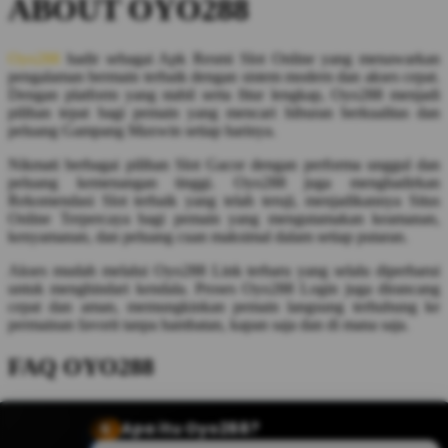
ABOUT OYO288
Oyo288
hadir sebagai Apk Resmi Slot Online yang menawarkan
pengalaman bermain terbaik dengan sistem modern dan akses cepat.
Dengan platform yang stabil serta fitur lengkap, Oyo288 menjadi
pilihan tepat bagi pemain yang mencari hiburan berkualitas dan
peluang Gampang Maxwin setiap harinya.
Nikmati berbagai pilihan Slot Gacor dengan performa unggul dan
peluang kemenangan tinggi. Oyo288 juga menghadirkan
Rekomendasi Slot terbaik yang telah teruji, menjadikannya Situs
Online Terpercaya bagi pemain yang mengutamakan keamanan,
kenyamanan, dan peluang cuan maksimal dalam setiap putaran.
Akses mudah melalui Oyo288 Link terbaru yang selalu diperbarui
untuk menghindari kendala. Proses Oyo288 Login juga dirancang
cepat dan aman, memungkinkan pemain langsung terhubung ke
permainan favorit tanpa hambatan, kapan saja dan di mana saja.
FAQ OYO288
Apa itu Oyo288?
Q