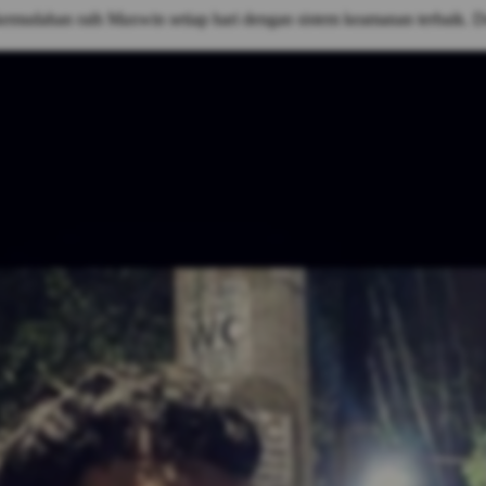
 kemudahan raih Maxwin setiap hari dengan sistem keamanan terbaik. 