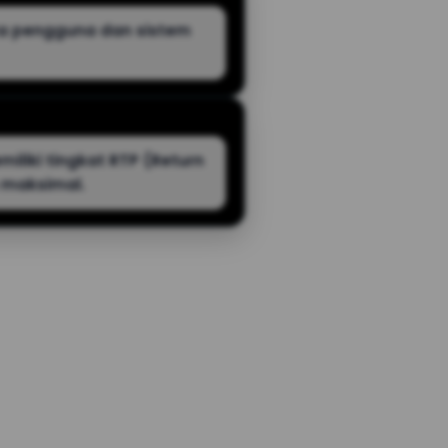
ata pengguna dan sistem
iliki tingkat RTP (Return
 maksimal.