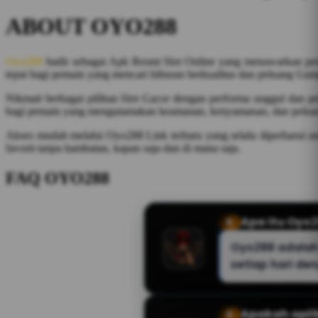
ABOUT OYO288
Oyo288
hadir sebagai Apk Resmi Slot Online yang menawarkan penga
tepat bagi pemain yang mencari hiburan berkualitas dan peluang Ga
Nikmati berbagai pilihan Slot Gacor dengan performa unggul dan p
bagi pemain yang mengutamakan keamanan, kenyamanan, dan peluang
Akses mudah melalui Oyo288 Link terbaru yang selalu diperbarui 
favorit tanpa hambatan, kapan saja dan di mana saja.
FAQ OYO288
Apa itu Oyo
Q
Oyo288 adalah 
setiap hari de
Apakah apli
Q