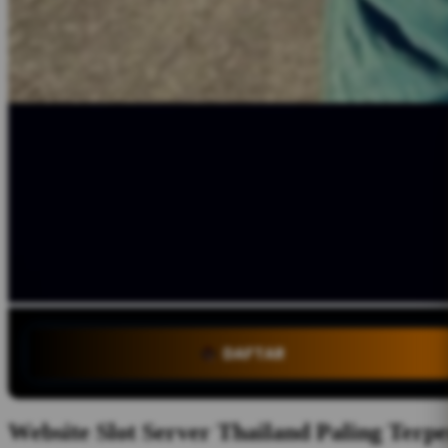
DAFTAR
Website Slot Server Thailand Paling Terp