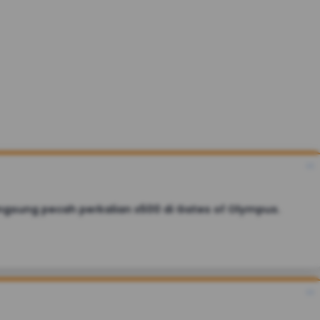
❝
angsung pecah perkalian x500 di Gates of Olympus.
❝