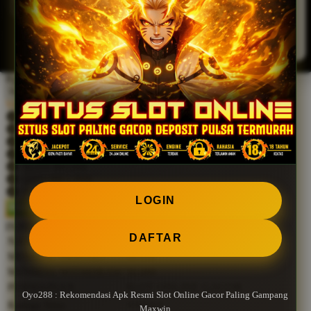
tingkat RTP (Return to Player) tinggi
sehingga memudahkan pemain
meraih kemenangan maksimal.
Rp.
10.000
View license details
SLOT ONLINE GACOR
SLOT ONLINE
SLOT GAMPANG MAXWIN
SLOT MAXWIN
SLOT RESMI
OYO288 LINK
APK OYO288
LOGIN
INFORMASI SITUS OYO288
DAFTAR
NAMA SITUS
OYO288
MINIMAL DEPOSIT
10.000
MINIMAL WITHDRAW
50.000
PERMAINAN
SLOT ONLINE GACOR
Oyo288 : Rekomendasi Apk Resmi Slot Online Gacor Paling Gampang
⭐️⭐️⭐️⭐️⭐️
Ratings Situs
Maxwin