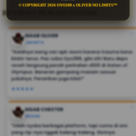
© COPYRIGHT 2026 OYO288 x OLIVER NO LIMITS™
REVIEWS PEMAIN OYO288
❝
NGAB OLIVER
JAKARTA
"Awalnya iseng cari apk resmi karena trauma kena
blokir terus. Pas coba Oyo288, gila sih! Baru depo
receh langsung pecah perkalian x500 di Gates of
Olympus. Beneran gampang maxwin sesuai
judulnya. Penarikan juga kilat!"
★★★★★
❝
NGAB CHESTER
MEDAN
"Udah nyoba berbagai platform, tapi cuma di sini
yang rtp-nya nggak kaleng-kaleng. Slotnya