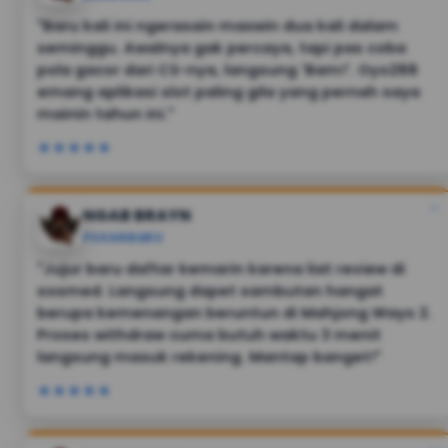
"Baru kali ini ngerasain maxwin dua kali dalam
seminggu. Awalnya gak percaya, tapi pas coba
pola gacor dari CS-nya, langsung 'Bam!'. Oyo288
emang aplikasi slot paling gila yang pernah saya
mainin tahun ini."
★★★★★
❝
NGAB BRAYN
PEKANBARU
"Jujur baru daftar kemarin karena liat review di
sosmed. Langsung dapet sambutan hangat
berupa kemenangan beruntun di Mahjong Ways 2.
Proses withdraw cuma butuh waktu 3 menit
langsung masuk rekening. Mantap banget!"
★★★★★