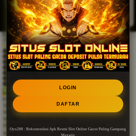
tingkat RTP (Return to Player) tinggi
sehingga memudahkan pemain
meraih kemenangan maksimal.
Rp.
10.000
View license details
SLOT ONLINE GACOR
SLOT ONLINE
SLOT GAMPANG MAXWIN
SLOT MAXWIN
SLOT RESMI
OYO288 LINK
APK OYO288
LOGIN
INFORMASI SITUS OYO288
DAFTAR
NAMA SITUS
OYO288
MINIMAL DEPOSIT
10.000
MINIMAL WITHDRAW
50.000
PERMAINAN
SLOT ONLINE GACOR
Oyo288 : Rekomendasi Apk Resmi Slot Online Gacor Paling Gampang
⭐️⭐️⭐️⭐️⭐️
Ratings Situs
Maxwin