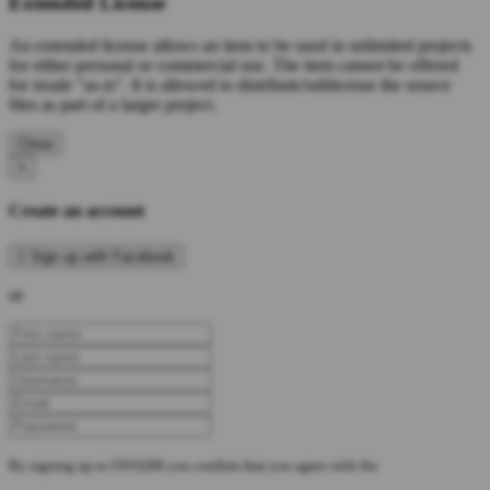
Extended License
An extended license allows an item to be used in unlimited projects
for either personal or commercial use. The item cannot be offered
for resale "as-is". It is allowed to distribute/sublicense the source
files as part of a larger project.
Close
×
Create an account
Sign up with Facebook
or
Sign up with Email
By signing up to OYO288 you confirm that you agree with the
member terms
and conditions