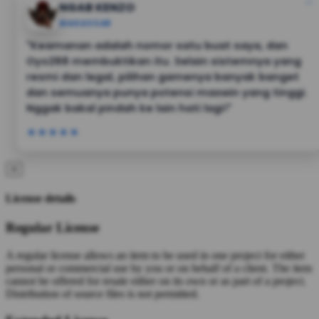
❝
NGAB KENZO
MAKASSAR
"Keamanan adalah nomor satu buat saya, dan
Oyo288 membuktikan itu. Selain sistemnya yang
resmi dan legal, pilihan gamenya banyak banget
dan semuanya punya potensi maxwin yang tinggi.
Nggak bakal pindah ke lain hati lagi!"
★★★★★
×
License details
Regular License
A regular license allows an item to be used in one project for either
personal or commercial use by you or on behalf of a client. The item
cannot be offered for resale either on its own or as part of a project.
Distribution of source files is not permitted.