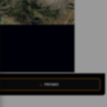
PROMO