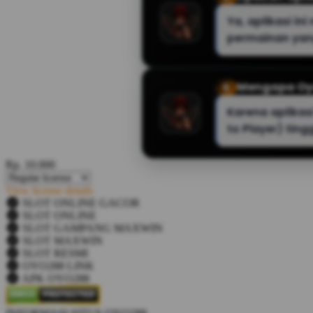
Ya, aplikasi i
permainan yan
Mengapa Oy
Q
Karena aplikas
to Player) ti
Rp.
10.000
View license details
SLOT ONLINE GACOR
SLOT ONLINE
SLOT GAMPANG MAXWIN
SLOT MAXWIN
SLOT RESMI
OYO288 LINK
APK OYO288