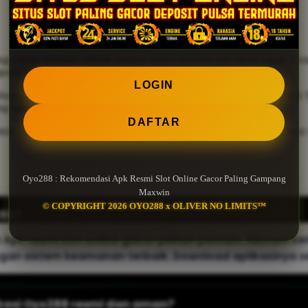
laman bermain terbaik dengan sistem modern dan akses cepat. Dengan
mpang Maxwin setiap harinya.
LOGIN
eluang kemenangan tinggi. Oyo288 juga menghadirkan Rekomendasi Slot
 cuan maksimal dalam setiap putaran.
DAFTAR
untuk menghindari kendala. Proses Oyo288 Login juga dirancang cep
Oyo288 : Rekomendasi Apk Resmi Slot Online Gacor Paling Gampang
Maxwin
© COPYRIGHT 2026 OYO288 x OLIVER NO LIMITS™
288?
Apk resmi slot online gacor pilihan pemain. Nikmati 
ngan sistem keamanan terbaik. Download aplikasinya s
kasi Oyo288 resmi dan aman?