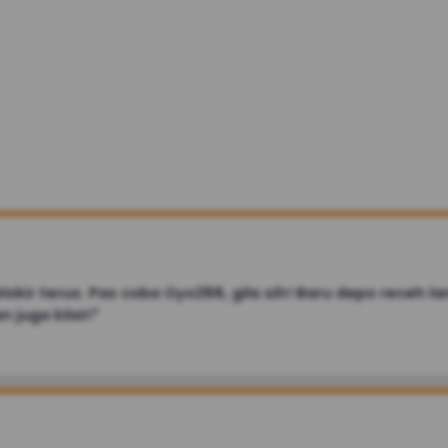
okir terus. Pas coba Oyo288, gila sih! Baru depo receh l
 juga kilat!"