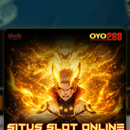
LOGIN
ercaya Rilis Event Spin The Wheel