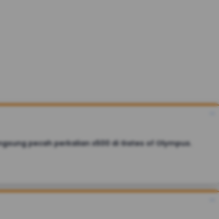
❝
angsung pecah perkalian x500 di Gates of Olympus.
❝