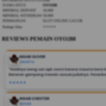
INFORMASI SITUS OYO288
NAMA SITUS
OYO288
MINIMAL DEPOSIT
10.000
MINIMAL WITHDRAW
50.000
PERMAINAN
SLOT ONLINE GACOR
⭐️⭐️⭐️⭐️⭐️
Ratings Situs
REVIEWS PEMAIN OYO288
NGAB OLIVER
JAKARTA
"Awalnya iseng cari apk resmi karena trauma kena bl
Beneran gampang maxwin sesuai judulnya. Penarikan
★★★★★
NGAB CHESTER
MEDAN