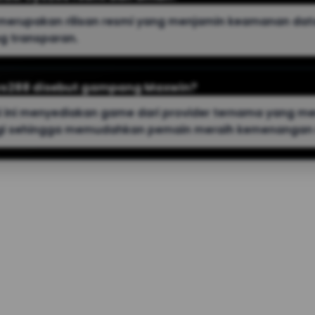
ni merupakan rilisan resmi yang menjamin keamanan d
g transparan.
o288 disebut gampang Maxwin?
i ini menyediakan game dari provider ternama yang mem
nggi sehingga memudahkan pemain meraih kemenangan