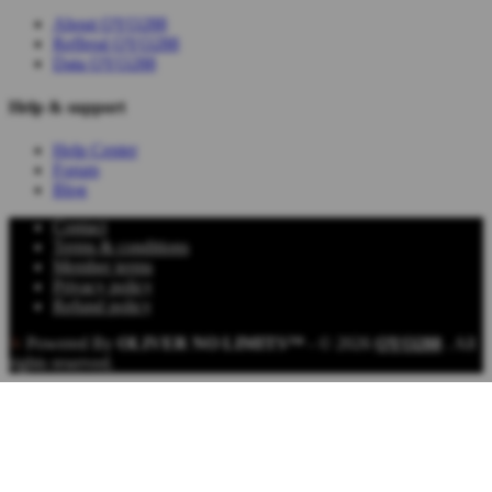
About OYO288
Refferal OYO288
Data OYO288
Help
& support
Help Center
Forum
Blog
Contact
Terms & conditions
Member terms
Privacy policy
Refund policy
Powered By
OLIVER NO LIMITS™
- © 2026
OYO288
. All
rights reserved.