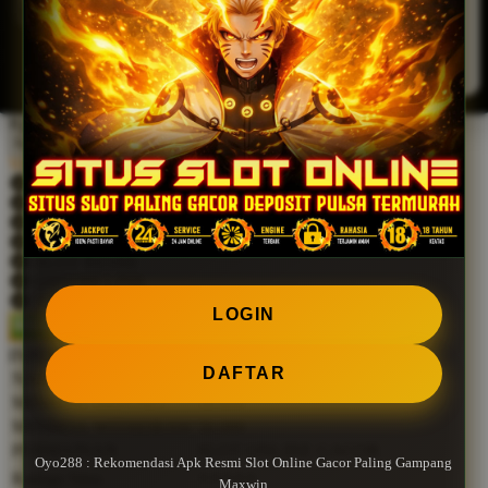
tingkat RTP (Return to Player) tinggi
sehingga memudahkan pemain
meraih kemenangan maksimal.
Rp.
10.000
View license details
SLOT ONLINE GACOR
SLOT ONLINE
SLOT GAMPANG MAXWIN
SLOT MAXWIN
SLOT RESMI
OYO288 LINK
APK OYO288
LOGIN
INFORMASI SITUS OYO288
DAFTAR
NAMA SITUS
OYO288
MINIMAL DEPOSIT
10.000
MINIMAL WITHDRAW
50.000
PERMAINAN
SLOT ONLINE GACOR
Oyo288 : Rekomendasi Apk Resmi Slot Online Gacor Paling Gampang
⭐️⭐️⭐️⭐️⭐️
Ratings Situs
Maxwin