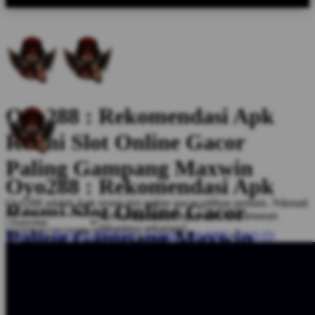
Oyo288 : Rekomendasi Apk
Resmi Slot Online Gacor
Paling Gampang Maxwin
Oyo288 : Rekomendasi Apk
Oyo288 adalah Apk resmi slot online gacor pilihan pemain. Nikmati
Resmi Slot Online Gacor
kemudahan raih Maxwin setiap hari dengan sistem keamanan
terbaik. Download aplikasinya sekarang!
Paling Gampang Maxwin
Overview
Reviews (99.861K)
Support (102.835K)
FAQ (5)
Oyo288 adalah Apk resmi slot online gacor pilihan pemain. Nikmati
kemudahan raih Maxwin setiap hari dengan sistem keamanan
terbaik. Download aplikasinya sekarang!