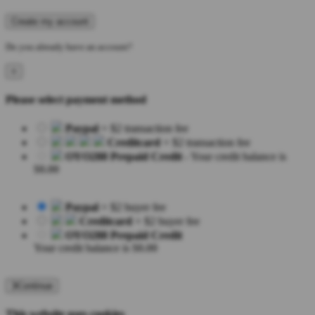
Create my account
Do you already have an account?
Log in
×
Please select payment method
Paypal
+ $2 transaction fee
Creditcard
+ $2 transaction fee
OYO288 Prepaid Credit
- Your credit balance is
$0.00
Add credit to buy this item using OYO288 Credit
Paypal
+ $2 buyer fee
Creditcard
+ $2 buyer fee
OYO288 Prepaid Credit
Your credit balance is
$0.00
Add OYO288 credit
Continue
This website uses cookies