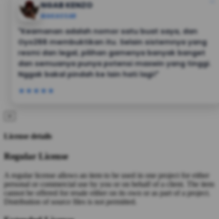
❝
NGAB KENZO
MAKASSAR
"Keamanan adalah nomor satu buat saya, dan
Oyo288 membuktikan itu. Selain sistemnya yang
resmi dan legal, pilihan gamenya banyak banget
dan semuanya punya potensi maxwin yang tinggi.
Nggak bakal pindah ke lain hati lagi!"
★★★★★
×
License details
Regular License
A regular license allows an item to be used in one project for either
personal or commercial use by you or on behalf of a client. The item
cannot be offered for resale either on its own or as part of a project.
Distribution of source files is not permitted.