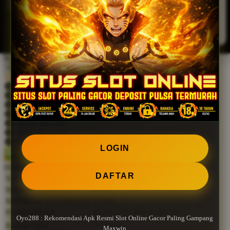
tingkat RTP (Return to Player) tinggi
sehingga memudahkan pemain
meraih kemenangan maksimal.
Rp.
10.000
View license details
SLOT ONLINE GACOR
SLOT ONLINE
SLOT GAMPANG MAXWIN
SLOT MAXWIN
SLOT RESMI
OYO288 LINK
APK OYO288
LOGIN
INFORMASI SITUS OYO288
DAFTAR
NAMA SITUS
OYO288
MINIMAL DEPOSIT
10.000
MINIMAL WITHDRAW
50.000
PERMAINAN
SLOT ONLINE GACOR
Oyo288 : Rekomendasi Apk Resmi Slot Online Gacor Paling Gampang
⭐️⭐️⭐️⭐️⭐️
Ratings Situs
Maxwin