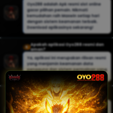
Oyo288 adalah Apk resmi slot online
gacor pilihan pemain. Nikmati
kemudahan raih Maxwin setiap hari
dengan sistem keamanan terbaik.
Download aplikasinya sekarang!
Apakah aplikasi Oyo288 resmi dan
Q
aman?
Ya, aplikasi ini merupakan rilisan resmi
yang menjamin keamanan data
pengguna dan sistem permainan yang
transparan.
Mengapa Oyo288 disebut gampang
Q
Maxwin?
Karena aplikasi ini menyediakan game
dari provider ternama yang memiliki