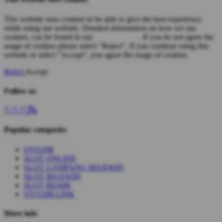
This website uses cookies to be able to give the best experience
while using our website. Detailed information on how we use
cookies, can be found in our
privacy policy
. If you do not agree the
usage of cookies please select "Reject". If you continue using this
website or select "Accept", you agree the usage of cookies.
Reject
Accept
Follow
us
Popular
categories
OYO288
SLOT ONLINE
SLOT GAMPANG MAXWIN
SLOT MAXWIN
SLOT RESMI
OYO288 LINK
More
info