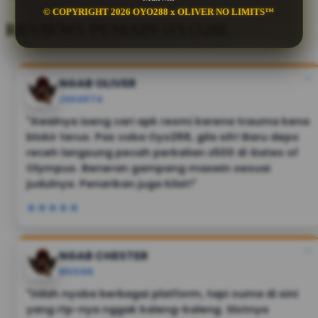
© COPYRIGHT 2026 OYO288 x OLIVER NO LIMITS™
REVIEWS PEMAIN OYO288
❝
NGAB OLIVER
JAKARTA
"Awalnya iseng cari apk resmi karena trauma kena
blokir terus. Pas coba Oyo288, gila sih! Baru depo
receh langsung pecah perkalian x500 di Gates of
Olympus. Beneran gampang maxwin sesuai
judulnya. Penarikan juga kilat!"
★★★★★
❝
NGAB CHESTER
MEDAN
"Udah nyoba berbagai platform, tapi cuma di sini
yang rtp-nya nggak kaleng-kaleng. Slotnya