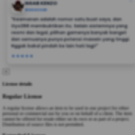
❝
NGAB KENZO
MAKASSAR
"Keamanan adalah nomor satu buat saya, dan
Oyo288 membuktikan itu. Selain sistemnya yang
resmi dan legal, pilihan gamenya banyak banget
dan semuanya punya potensi maxwin yang tinggi.
Nggak bakal pindah ke lain hati lagi!"
★★★★★
×
License details
Regular License
A regular license allows an item to be used in one project for either
personal or commercial use by you or on behalf of a client. The item
cannot be offered for resale either on its own or as part of a project.
Distribution of source files is not permitted.