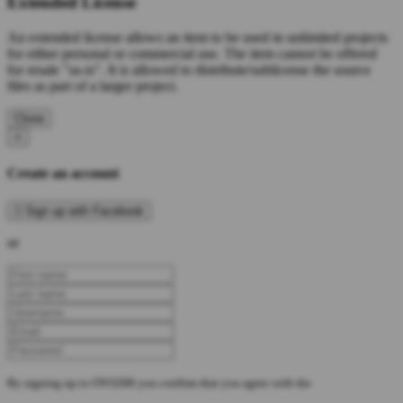
Extended License
An extended license allows an item to be used in unlimited projects
for either personal or commercial use. The item cannot be offered
for resale "as-is". It is allowed to distribute/sublicense the source
files as part of a larger project.
Close
×
Create an account
Sign up with Facebook
or
Sign up with Email
By signing up to OYO288 you confirm that you agree with the
member terms
and conditions