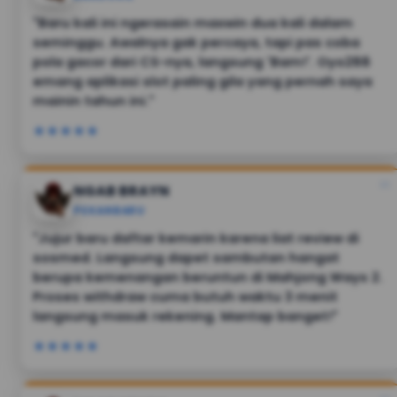
"Baru kali ini ngerasain maxwin dua kali dalam
seminggu. Awalnya gak percaya, tapi pas coba
pola gacor dari CS-nya, langsung 'Bam!'. Oyo288
emang aplikasi slot paling gila yang pernah saya
mainin tahun ini."
★★★★★
❝
NGAB BRAYN
PEKANBARU
"Jujur baru daftar kemarin karena liat review di
sosmed. Langsung dapet sambutan hangat
berupa kemenangan beruntun di Mahjong Ways 2.
Proses withdraw cuma butuh waktu 3 menit
langsung masuk rekening. Mantap banget!"
★★★★★