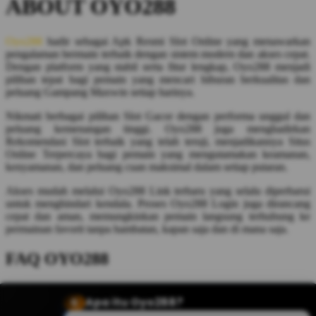
ABOUT OYO288
Oyo288
hadir sebagai Apk Resmi Slot Online yang menawarkan
pengalaman bermain terbaik dengan sistem modern dan akses cepat.
Dengan platform yang stabil serta fitur lengkap, Oyo288 menjadi
pilihan tepat bagi pemain yang mencari hiburan berkualitas dan
peluang Gampang Maxwin setiap harinya.
Nikmati berbagai pilihan Slot Gacor dengan performa unggul dan
peluang kemenangan tinggi. Oyo288 juga menghadirkan
Rekomendasi Slot terbaik yang telah teruji, menjadikannya Situs
Online Terpercaya bagi pemain yang mengutamakan keamanan,
kenyamanan, dan peluang cuan maksimal dalam setiap putaran.
Akses mudah melalui Oyo288 Link terbaru yang selalu diperbarui
untuk menghindari kendala. Proses Oyo288 Login juga dirancang
cepat dan aman, memungkinkan pemain langsung terhubung ke
permainan favorit tanpa hambatan, kapan saja dan di mana saja.
FAQ OYO288
Apa itu Oyo288?
Q