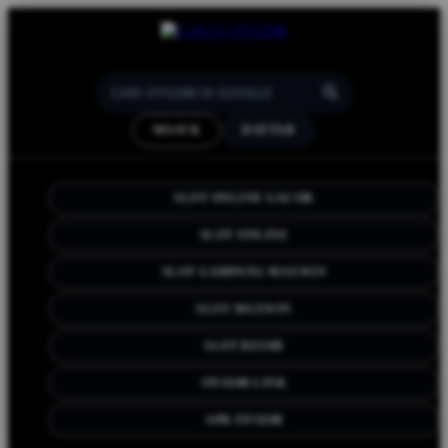
MASUK
DAFTAR
SLOT ONLINE GACOR
SLOT ONLINE
SLOT GAMPANG MAXWIN
SLOT MAXWIN
SLOT RESMI
OYO288 LINK
APK OYO288