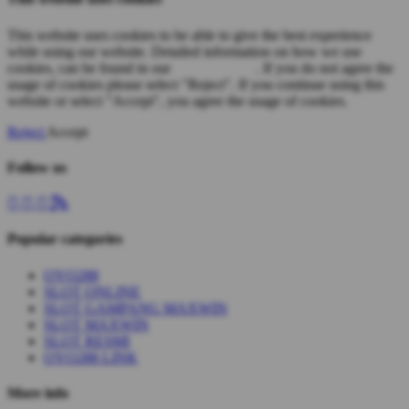
This website uses cookies to be able to give the best experience
while using our website. Detailed information on how we use
cookies, can be found in our
privacy policy
. If you do not agree the
usage of cookies please select "Reject". If you continue using this
website or select "Accept", you agree the usage of cookies.
Reject
Accept
Follow
us
Popular
categories
OYO288
SLOT ONLINE
SLOT GAMPANG MAXWIN
SLOT MAXWIN
SLOT RESMI
OYO288 LINK
More
info