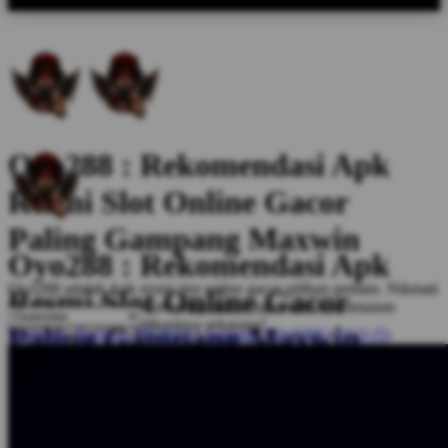
Oyo288 : Rekomendasi Apk
Resmi Slot Online Gacor
Paling Gampang Maxwin
Oyo288 : Rekomendasi Apk
Oyo288 adalah Apk resmi slot online gacor pilihan pemain. Nikmati
Resmi Slot Online Gacor
kemudahan raih Maxwin setiap hari dengan sistem keamanan
terbaik. Download aplikasinya sekarang!
Paling Gampang Maxwin
Overview
Reviews (99.861K)
Support (102.835K)
FAQ (5)
Oyo288 adalah Apk resmi slot online gacor pilihan pemain. Nikmati
kemudahan raih Maxwin setiap hari dengan sistem keamanan
terbaik. Download aplikasinya sekarang!