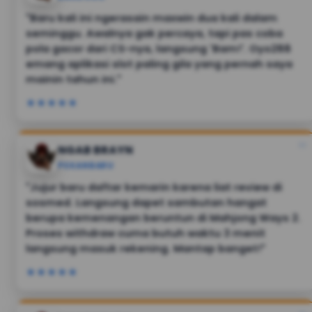
"Baru kali ini ngerasain maxwin dua kali dalam
seminggu. Awalnya gak percaya, tapi pas coba
pola gacor dari CS-nya, langsung 'Bam!'. Oyo288
emang aplikasi slot paling gila yang pernah saya
mainin tahun ini."
★★★★★
❝
NGAB BRAYN
PEKANBARU
"Jujur baru daftar kemarin karena liat review di
sosmed. Langsung dapet sambutan hangat
berupa kemenangan beruntun di Mahjong Ways 2.
Proses withdraw cuma butuh waktu 3 menit
langsung masuk rekening. Mantap banget!"
★★★★★