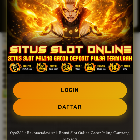
tingkat RTP (Return to Player) tinggi
sehingga memudahkan pemain
meraih kemenangan maksimal.
Rp.
10.000
View license details
SLOT ONLINE GACOR
SLOT ONLINE
SLOT GAMPANG MAXWIN
SLOT MAXWIN
SLOT RESMI
OYO288 LINK
APK OYO288
LOGIN
INFORMASI SITUS OYO288
DAFTAR
NAMA SITUS
OYO288
MINIMAL DEPOSIT
10.000
MINIMAL WITHDRAW
50.000
PERMAINAN
SLOT ONLINE GACOR
Oyo288 : Rekomendasi Apk Resmi Slot Online Gacor Paling Gampang
⭐️⭐️⭐️⭐️⭐️
Ratings Situs
Maxwin