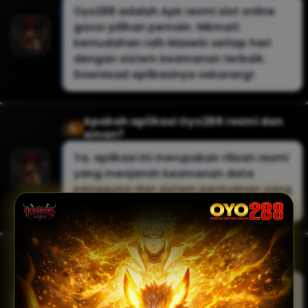
Oyo288 adalah Apk resmi slot online
gacor pilihan pemain. Nikmati
kemudahan raih Maxwin setiap hari
dengan sistem keamanan terbaik.
Download aplikasinya sekarang!
Apakah aplikasi Oyo288 resmi dan
Q
aman?
Ya, aplikasi ini merupakan rilisan resmi
yang menjamin keamanan data
pengguna dan sistem permainan yang
transparan.
Mengapa Oyo288 disebut gampang
Q
Maxwin?
Karena aplikasi ini menyediakan game
dari provider ternama yang memiliki