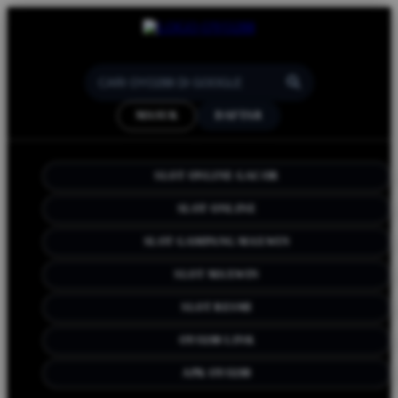
MASUK
DAFTAR
SLOT ONLINE GACOR
SLOT ONLINE
SLOT GAMPANG MAXWIN
SLOT MAXWIN
SLOT RESMI
OYO288 LINK
APK OYO288