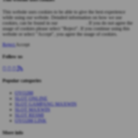
This website uses cookies to be able to give the best experience
while using our website. Detailed information on how we use
cookies, can be found in our
privacy policy
. If you do not agree the
usage of cookies please select "Reject". If you continue using this
website or select "Accept", you agree the usage of cookies.
Reject
Accept
Follow
us
Popular
categories
OYO288
SLOT ONLINE
SLOT GAMPANG MAXWIN
SLOT MAXWIN
SLOT RESMI
OYO288 LINK
More
info