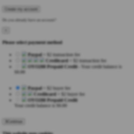
Create my account
Do you already have an account?
Log in
×
Please select payment method
Paypal
+ $2 transaction fee
Creditcard
+ $2 transaction fee
OYO288 Prepaid Credit
- Your credit balance is
$0.00
Add credit to buy this item using OYO288 Credit
Paypal
+ $2 buyer fee
Creditcard
+ $2 buyer fee
OYO288 Prepaid Credit
Your credit balance is
$0.00
Add OYO288 credit
Continue
This website uses cookies