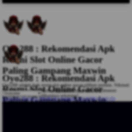
Oyo288 : Rekomendasi Apk
Resmi Slot Online Gacor
Paling Gampang Maxwin
Oyo288 : Rekomendasi Apk
Oyo288 adalah Apk resmi slot online gacor pilihan pemain. Nikmati
Resmi Slot Online Gacor
kemudahan raih Maxwin setiap hari dengan sistem keamanan
terbaik. Download aplikasinya sekarang!
Paling Gampang Maxwin
Overview
Reviews (99.861K)
Support (102.835K)
FAQ (5)
Oyo288 adalah Apk resmi slot online gacor pilihan pemain. Nikmati
kemudahan raih Maxwin setiap hari dengan sistem keamanan
terbaik. Download aplikasinya sekarang!