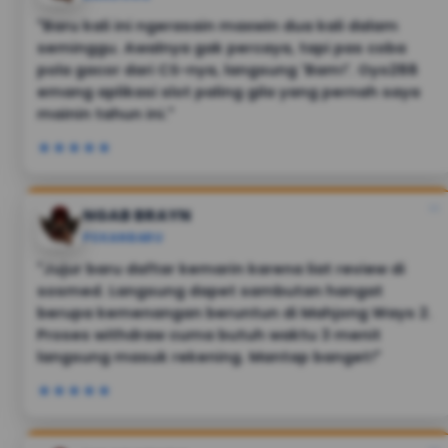
"Baru kali ini ngerasain maxwin dua kali dalam
seminggu. Awalnya gak percaya, tapi pas coba
pola gacor dari CS-nya, langsung 'Bam!'. Oyo288
emang aplikasi slot paling gila yang pernah saya
mainin tahun ini."
★★★★★
❝
NGAB BRAYN
PEKANBARU
"Jujur baru daftar kemarin karena liat review di
sosmed. Langsung dapet sambutan hangat
berupa kemenangan beruntun di Mahjong Ways 2.
Proses withdraw cuma butuh waktu 3 menit
langsung masuk rekening. Mantap banget!"
★★★★★