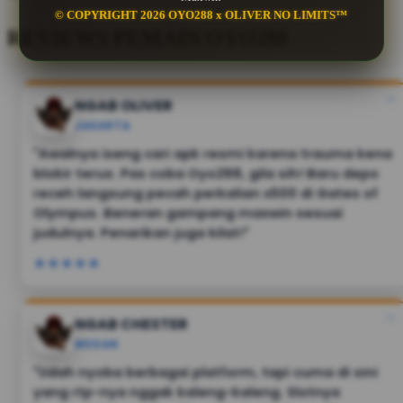
© COPYRIGHT 2026 OYO288 x OLIVER NO LIMITS™
REVIEWS PEMAIN OYO288
❝
NGAB OLIVER
JAKARTA
"Awalnya iseng cari apk resmi karena trauma kena
blokir terus. Pas coba Oyo288, gila sih! Baru depo
receh langsung pecah perkalian x500 di Gates of
Olympus. Beneran gampang maxwin sesuai
judulnya. Penarikan juga kilat!"
★★★★★
❝
NGAB CHESTER
MEDAN
"Udah nyoba berbagai platform, tapi cuma di sini
yang rtp-nya nggak kaleng-kaleng. Slotnya