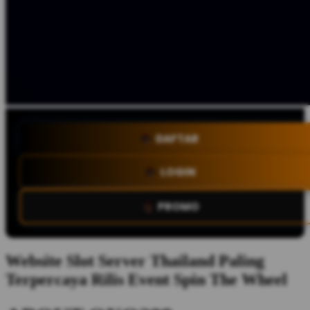
DAFTAR
LOGIN
PROMO
Website Slot Server Thailand Paling
Terpercaya Rilis Event Spin The Wheel