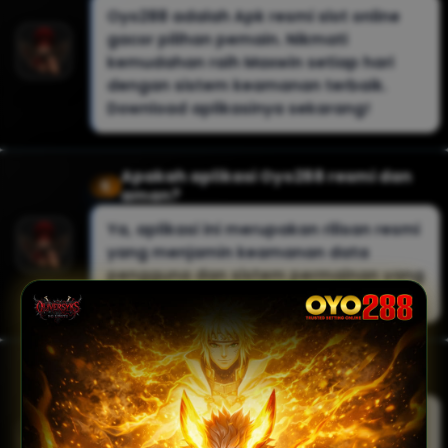
Oyo288 adalah Apk resmi slot online
gacor pilihan pemain. Nikmati
kemudahan raih Maxwin setiap hari
dengan sistem keamanan terbaik.
Download aplikasinya sekarang!
Apakah aplikasi Oyo288 resmi dan
Q
aman?
Ya, aplikasi ini merupakan rilisan resmi
yang menjamin keamanan data
pengguna dan sistem permainan yang
transparan.
Mengapa Oyo288 disebut gampang
Q
Maxwin?
Karena aplikasi ini menyediakan game
dari provider ternama yang memiliki