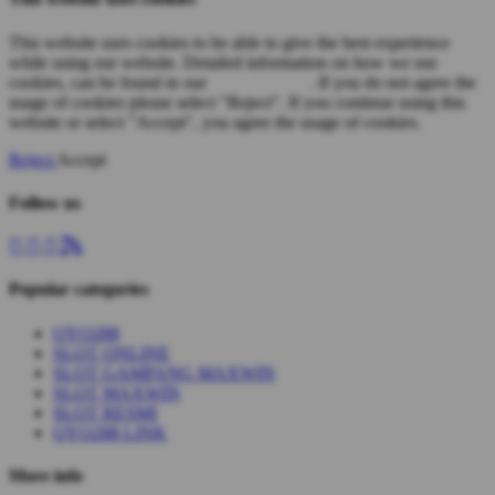
This website uses cookies to be able to give the best experience
while using our website. Detailed information on how we use
cookies, can be found in our
privacy policy
. If you do not agree the
usage of cookies please select "Reject". If you continue using this
website or select "Accept", you agree the usage of cookies.
Reject
Accept
Follow
us
Popular
categories
OYO288
SLOT ONLINE
SLOT GAMPANG MAXWIN
SLOT MAXWIN
SLOT RESMI
OYO288 LINK
More
info