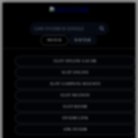
MASUK
DAFTAR
SLOT ONLINE GACOR
SLOT ONLINE
SLOT GAMPANG MAXWIN
SLOT MAXWIN
SLOT RESMI
OYO288 LINK
APK OYO288