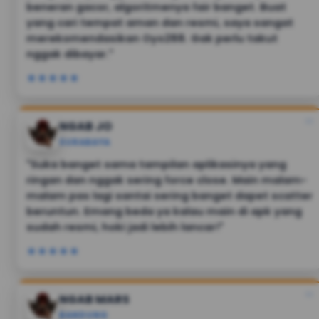
beneran gacor, algoritmenya fair banget. Buat
yang cari tempat aman dan resmi, saya sangat
merekomendasikan Oyo288. Gak perlu takut
nggak dibayar."
★★★★★
❝
NGAB JO
SURABAYA
"Suka banget sama tampilan aplikasinya yang
ringan dan nggak sering force close. Main malam-
malam pas lagi santai sering banget dapet scatter
beruntun. Emang beda ya kalau main di apk yang
sudah resmi, hoki jadi lebih lancar!"
★★★★★
❝
NGAB MARS
BANDUNG