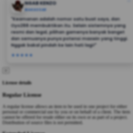
❝
NGAB KENZO
MAKASSAR
"Keamanan adalah nomor satu buat saya, dan
Oyo288 membuktikan itu. Selain sistemnya yang
resmi dan legal, pilihan gamenya banyak banget
dan semuanya punya potensi maxwin yang tinggi.
Nggak bakal pindah ke lain hati lagi!"
★★★★★
×
License details
Regular License
A regular license allows an item to be used in one project for either
personal or commercial use by you or on behalf of a client. The item
cannot be offered for resale either on its own or as part of a project.
Distribution of source files is not permitted.