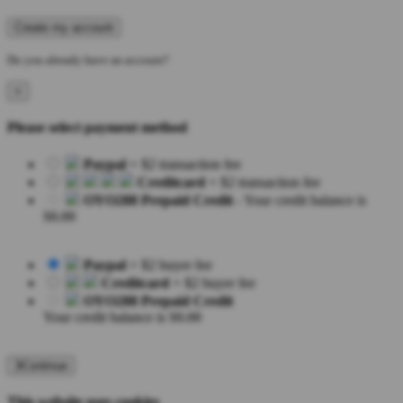
Create my account
Do you already have an account?
Log in
×
Please select payment method
Paypal
+ $2 transaction fee
Creditcard
+ $2 transaction fee
OYO288 Prepaid Credit
- Your credit balance is
$0.00
Add credit to buy this item using OYO288 Credit
Paypal
+ $2 buyer fee
Creditcard
+ $2 buyer fee
OYO288 Prepaid Credit
Your credit balance is
$0.00
Add OYO288 credit
Continue
This website uses cookies