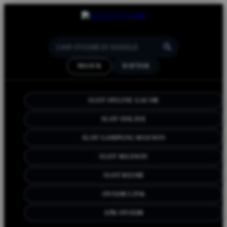
MASUK
DAFTAR
SLOT ONLINE GACOR
SLOT ONLINE
SLOT GAMPANG MAXWIN
SLOT MAXWIN
SLOT RESMI
OYO288 LINK
APK OYO288