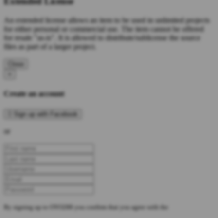
Extended License
An extended license allows an item to be used in unlimited projects
for either personal or commercial use. The item cannot be offered
for resale "as-is". It is allowed to distribute/sublicense the source
files as part of a larger project.
Close
×
Create an account
Sign up with Facebook
or
Sign up with Email
By signing up to OYO288 you confirm that you agree with the
member terms
and conditions