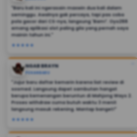
"Baru kali ini ngerasain maxwin dua kali dalam
seminggu. Awalnya gak percaya, tapi pas coba
pola gacor dari CS-nya, langsung 'Bam!'. Oyo288
emang aplikasi slot paling gila yang pernah saya
mainin tahun ini."
★★★★★
❝
NGAB BRAYN
PEKANBARU
"Jujur baru daftar kemarin karena liat review di
sosmed. Langsung dapet sambutan hangat
berupa kemenangan beruntun di Mahjong Ways 2.
Proses withdraw cuma butuh waktu 3 menit
langsung masuk rekening. Mantap banget!"
★★★★★