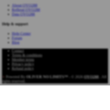
About OYO288
Refferal OYO288
Data OYO288
Help
& support
Help Center
Forum
Blog
Contact
Terms & conditions
Member terms
Privacy policy
Refund policy
Powered By
OLIVER NO LIMITS™
- © 2026
OYO288
. All
rights reserved.