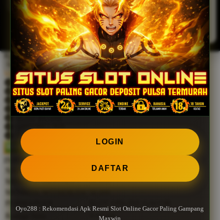
tingkat RTP (Return to Player) tinggi
sehingga memudahkan pemain
meraih kemenangan maksimal.
Rp.
10.000
View license details
SLOT ONLINE GACOR
SLOT ONLINE
SLOT GAMPANG MAXWIN
SLOT MAXWIN
SLOT RESMI
OYO288 LINK
APK OYO288
LOGIN
INFORMASI SITUS OYO288
DAFTAR
NAMA SITUS
OYO288
MINIMAL DEPOSIT
10.000
MINIMAL WITHDRAW
50.000
PERMAINAN
SLOT ONLINE GACOR
Oyo288 : Rekomendasi Apk Resmi Slot Online Gacor Paling Gampang
⭐️⭐️⭐️⭐️⭐️
Ratings Situs
Maxwin