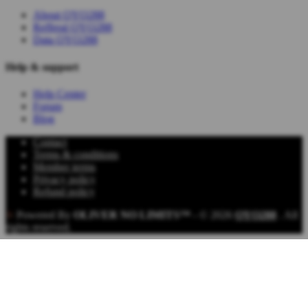
About OYO288
Refferal OYO288
Data OYO288
Help
& support
Help Center
Forum
Blog
Contact
Terms & conditions
Member terms
Privacy policy
Refund policy
Powered By
OLIVER NO LIMITS™
- © 2026
OYO288
. All
rights reserved.