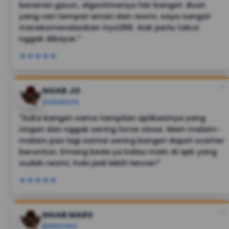
beneran gacor, algoritmenya fair banget. Buat
yang cari tempat aman dan resmi, saya sangat
merekomendasikan Oyo288. Gak perlu takut
nggak dibayar."
★★★★★
❝
NGAB JO
SURABAYA
"Suka banget sama tampilan aplikasinya yang
ringan dan nggak sering force close. Main malam-
malam pas lagi santai sering banget dapet scatter
beruntun. Emang beda ya kalau main di apk yang
sudah resmi, hoki jadi lebih lancar!"
★★★★★
❝
NGAB MARS
BANDUNG