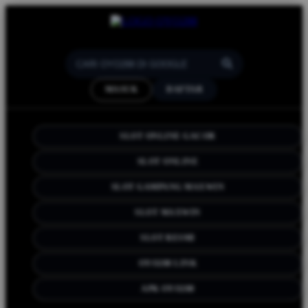
MASUK
DAFTAR
SLOT ONLINE GACOR
SLOT ONLINE
SLOT GAMPANG MAXWIN
SLOT MAXWIN
SLOT RESMI
OYO288 LINK
APK OYO288