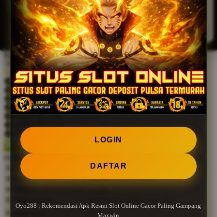
tingkat RTP (Return to Player) tinggi
sehingga memudahkan pemain
meraih kemenangan maksimal.
Rp.
10.000
View license details
SLOT ONLINE GACOR
SLOT ONLINE
SLOT GAMPANG MAXWIN
SLOT MAXWIN
SLOT RESMI
OYO288 LINK
APK OYO288
LOGIN
INFORMASI SITUS OYO288
DAFTAR
NAMA SITUS
OYO288
MINIMAL DEPOSIT
10.000
MINIMAL WITHDRAW
50.000
PERMAINAN
SLOT ONLINE GACOR
Oyo288 : Rekomendasi Apk Resmi Slot Online Gacor Paling Gampang
⭐️⭐️⭐️⭐️⭐️
Ratings Situs
Maxwin