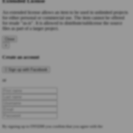
Extended License
An extended license allows an item to be used in unlimited projects
for either personal or commercial use. The item cannot be offered
for resale "as-is". It is allowed to distribute/sublicense the source
files as part of a larger project.
Close
×
Create an account
Sign up with Facebook
or
Sign up with Email
By signing up to OYO288 you confirm that you agree with the
member terms
and conditions