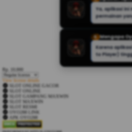
Ya, aplikasi i
permainan yan
Mengapa Oy
Q
Karena aplikas
to Player) ti
Rp.
10.000
View license details
SLOT ONLINE GACOR
SLOT ONLINE
SLOT GAMPANG MAXWIN
SLOT MAXWIN
SLOT RESMI
OYO288 LINK
APK OYO288