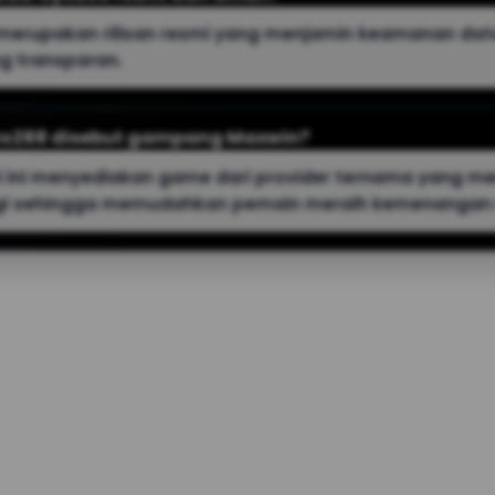
ni merupakan rilisan resmi yang menjamin keamanan d
g transparan.
o288 disebut gampang Maxwin?
i ini menyediakan game dari provider ternama yang mem
nggi sehingga memudahkan pemain meraih kemenangan