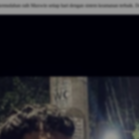
 kemudahan raih Maxwin setiap hari dengan sistem keamanan terbaik. 