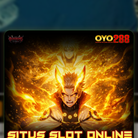
LOGIN
ercaya Rilis Event Spin The Wheel