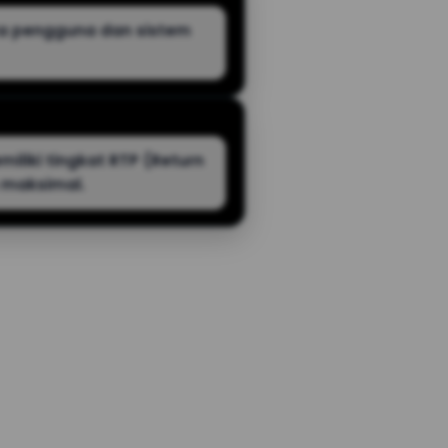
ata pengguna dan sistem
iliki tingkat RTP (Return
 maksimal.