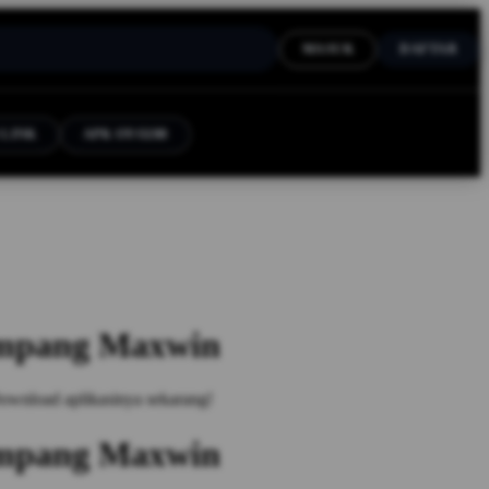
MASUK
DAFTAR
 LINK
APK OYO288
ampang Maxwin
Download aplikasinya sekarang!
ampang Maxwin