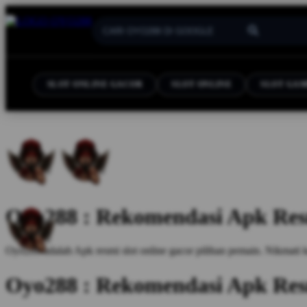
SLOT ONLINE GACOR
SLOT ONLINE
SLOT GA
Oyo288 : Rekomendasi Apk Res
Oyo288 adalah Apk resmi slot online gacor pilihan pemain. Nikmati
Oyo288 : Rekomendasi Apk Res