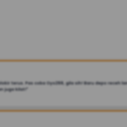
okir terus. Pas coba Oyo288, gila sih! Baru depo receh l
 juga kilat!"