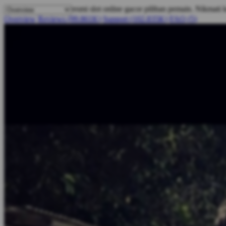
Oyo288 adalah Apk resmi slot online gacor pilihan pemain. Nikmati
Overview
Reviews (99.861K)
Support (102.835K)
FAQ (5)