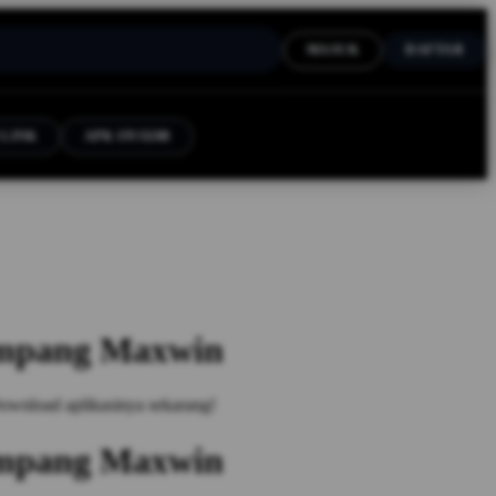
MASUK
DAFTAR
 LINK
APK OYO288
ampang Maxwin
Download aplikasinya sekarang!
ampang Maxwin