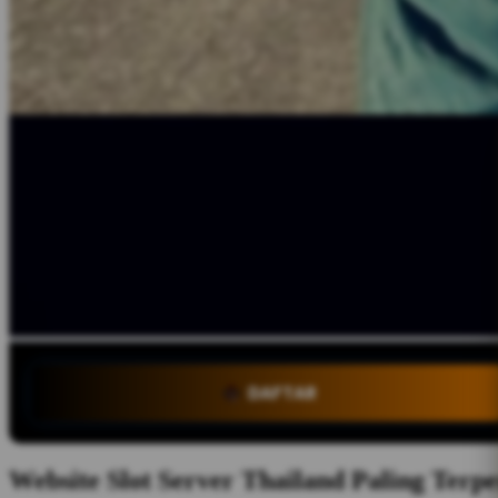
DAFTAR
Website Slot Server Thailand Paling Terp