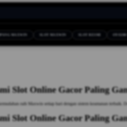
MPANG MAXWIN
SLOT MAXWIN
SLOT RESMI
OYO288
mi Slot Online Gacor Paling G
 kemudahan raih Maxwin setiap hari dengan sistem keamanan terbaik. 
mi Slot Online Gacor Paling G