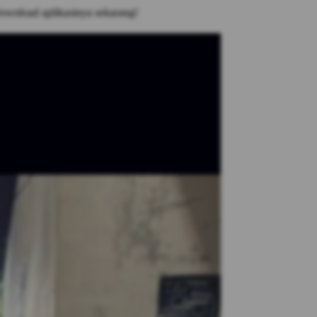
Download aplikasinya sekarang!