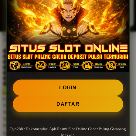
tingkat RTP (Return to Player) tinggi
sehingga memudahkan pemain
meraih kemenangan maksimal.
Rp.
10.000
View license details
SLOT ONLINE GACOR
SLOT ONLINE
SLOT GAMPANG MAXWIN
SLOT MAXWIN
SLOT RESMI
OYO288 LINK
APK OYO288
LOGIN
INFORMASI SITUS OYO288
DAFTAR
NAMA SITUS
OYO288
MINIMAL DEPOSIT
10.000
MINIMAL WITHDRAW
50.000
PERMAINAN
SLOT ONLINE GACOR
Oyo288 : Rekomendasi Apk Resmi Slot Online Gacor Paling Gampang
⭐️⭐️⭐️⭐️⭐️
Ratings Situs
Maxwin