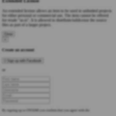
Extended License
An extended license allows an item to be used in unlimited projects
for either personal or commercial use. The item cannot be offered
for resale "as-is". It is allowed to distribute/sublicense the source
files as part of a larger project.
Close
×
Create an account
Sign up with Facebook
or
Sign up with Email
By signing up to OYO288 you confirm that you agree with the
member terms
and conditions