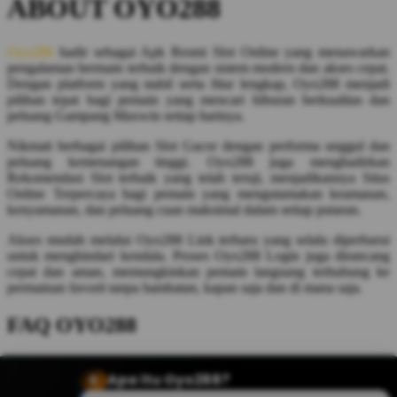
ABOUT OYO288
Oyo288
hadir sebagai Apk Resmi Slot Online yang menawarkan
pengalaman bermain terbaik dengan sistem modern dan akses cepat.
Dengan platform yang stabil serta fitur lengkap, Oyo288 menjadi
pilihan tepat bagi pemain yang mencari hiburan berkualitas dan
peluang Gampang Maxwin setiap harinya.
Nikmati berbagai pilihan Slot Gacor dengan performa unggul dan
peluang kemenangan tinggi. Oyo288 juga menghadirkan
Rekomendasi Slot terbaik yang telah teruji, menjadikannya Situs
Online Terpercaya bagi pemain yang mengutamakan keamanan,
kenyamanan, dan peluang cuan maksimal dalam setiap putaran.
Akses mudah melalui Oyo288 Link terbaru yang selalu diperbarui
untuk menghindari kendala. Proses Oyo288 Login juga dirancang
cepat dan aman, memungkinkan pemain langsung terhubung ke
permainan favorit tanpa hambatan, kapan saja dan di mana saja.
FAQ OYO288
Apa itu Oyo288?
Q