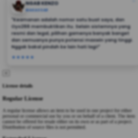
❝
NGAB KENZO
MAKASSAR
"Keamanan adalah nomor satu buat saya, dan
Oyo288 membuktikan itu. Selain sistemnya yang
resmi dan legal, pilihan gamenya banyak banget
dan semuanya punya potensi maxwin yang tinggi.
Nggak bakal pindah ke lain hati lagi!"
★★★★★
×
License details
Regular License
A regular license allows an item to be used in one project for either
personal or commercial use by you or on behalf of a client. The item
cannot be offered for resale either on its own or as part of a project.
Distribution of source files is not permitted.