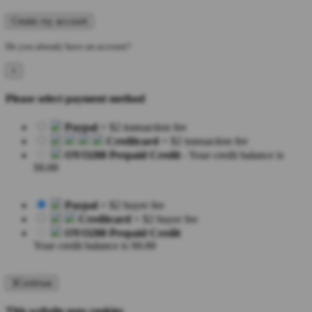
Create my account
Do you already have an account?
Log in
×
Please select payment method
Paypal
+ $2 transaction fee
Creditcard
+ $2 transaction fee
OYO288 Prepaid Credit
- Your credit balance is
$0.00
Add credit to buy this item using OYO288 Credit
Paypal
+ $2 buyer fee
Creditcard
+ $2 buyer fee
OYO288 Prepaid Credit
Your credit balance is
$0.00
Add OYO288 credit
Continue
This website uses cookies