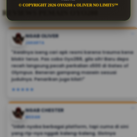
© COPYRIGHT 2026 OYO288 x OLIVER NO LIMITS™
REVIEWS PEMAIN OYO288
❝
NGAB OLIVER
JAKARTA
"Awalnya iseng cari apk resmi karena trauma kena
blokir terus. Pas coba Oyo288, gila sih! Baru depo
receh langsung pecah perkalian x500 di Gates of
Olympus. Beneran gampang maxwin sesuai
judulnya. Penarikan juga kilat!"
★★★★★
❝
NGAB CHESTER
MEDAN
"Udah nyoba berbagai platform, tapi cuma di sini
yang rtp-nya nggak kaleng-kaleng. Slotnya