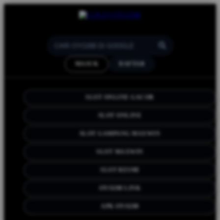
MASUK
DAFTAR
SLOT ONLINE GACOR
SLOT ONLINE
SLOT GAMPANG MAXWIN
SLOT MAXWIN
SLOT RESMI
OYO288 LINK
APK OYO288