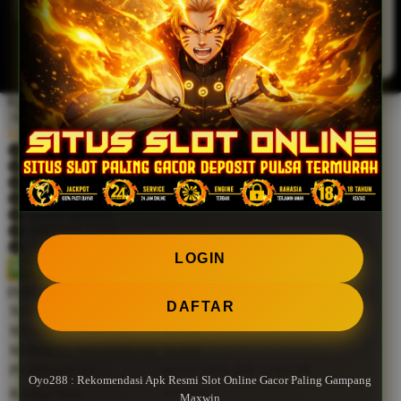
tingkat RTP (Return to Player) tinggi
sehingga memudahkan pemain
meraih kemenangan maksimal.
Rp.
10.000
View license details
SLOT ONLINE GACOR
SLOT ONLINE
SLOT GAMPANG MAXWIN
SLOT MAXWIN
SLOT RESMI
OYO288 LINK
APK OYO288
LOGIN
INFORMASI SITUS OYO288
DAFTAR
NAMA SITUS
OYO288
MINIMAL DEPOSIT
10.000
MINIMAL WITHDRAW
50.000
PERMAINAN
SLOT ONLINE GACOR
Oyo288 : Rekomendasi Apk Resmi Slot Online Gacor Paling Gampang
⭐️⭐️⭐️⭐️⭐️
Ratings Situs
Maxwin