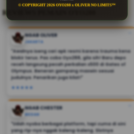
© COPYRIGHT 2026 OYO288 x OLIVER NO LIMITS™
REVIEWS PEMAIN OYO288
❝
NGAB OLIVER
JAKARTA
"Awalnya iseng cari apk resmi karena trauma kena
blokir terus. Pas coba Oyo288, gila sih! Baru depo
receh langsung pecah perkalian x500 di Gates of
Olympus. Beneran gampang maxwin sesuai
judulnya. Penarikan juga kilat!"
★★★★★
❝
NGAB CHESTER
MEDAN
"Udah nyoba berbagai platform, tapi cuma di sini
yang rtp-nya nggak kaleng-kaleng. Slotnya