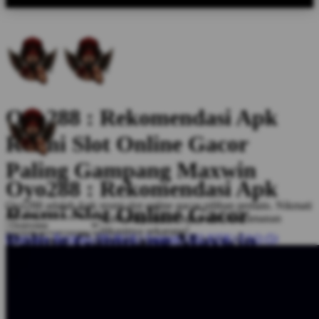
Oyo288 : Rekomendasi Apk
Resmi Slot Online Gacor
Paling Gampang Maxwin
Oyo288 : Rekomendasi Apk
Oyo288 adalah Apk resmi slot online gacor pilihan pemain. Nikmati
Resmi Slot Online Gacor
kemudahan raih Maxwin setiap hari dengan sistem keamanan
terbaik. Download aplikasinya sekarang!
Paling Gampang Maxwin
Overview
Reviews (99.861K)
Support (102.835K)
FAQ (5)
Oyo288 adalah Apk resmi slot online gacor pilihan pemain. Nikmati
kemudahan raih Maxwin setiap hari dengan sistem keamanan
terbaik. Download aplikasinya sekarang!