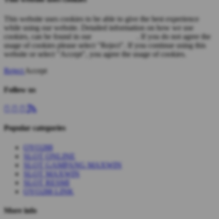
This website uses cookies to be able to give the best experience
while using our website. Detailed information on how we use
cookies, can be found in our
privacy policy
. If you do not agree the
usage of cookies please select "Reject". If you continue using this
website or select "Accept", you agree the usage of cookies.
Reject
Accept
Follow
us
Popular
categories
OYO288
SLOT ONLINE
SLOT GAMPANG MAXWIN
SLOT MAXWIN
SLOT RESMI
OYO288 LINK
More
info