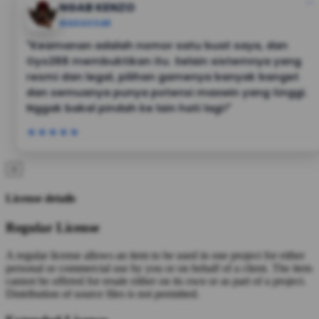
❝
NGAB KENZO
MAKASSAR
"Keamanan adalah nomor satu buat saya, dan
Oyo288 membuktikan itu. Selain sistemnya yang
resmi dan legal, pilihan gamenya banyak banget
dan semuanya punya potensi maxwin yang tinggi.
Nggak bakal pindah ke lain hati lagi!"
★★★★★
×
License details
Regular License
A regular license allows an item to be used in one project for either
personal or commercial use by you or on behalf of a client. The item
cannot be offered for resale either on its own or as part of a project.
Distribution of source files is not permitted.