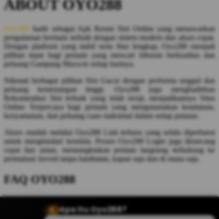
ABOUT OYO288
Oyo288
hadir sebagai Apk Resmi Slot Online yang menawarkan
pengalaman bermain terbaik dengan sistem modern dan akses cepat.
Dengan platform yang stabil serta fitur lengkap, Oyo288 menjadi
pilihan tepat bagi pemain yang mencari hiburan berkualitas dan
peluang Gampang Maxwin setiap harinya.
Nikmati berbagai pilihan Slot Gacor dengan performa unggul dan
peluang kemenangan tinggi. Oyo288 juga menghadirkan
Rekomendasi Slot terbaik yang telah teruji, menjadikannya Situs
Online Terpercaya bagi pemain yang mengutamakan keamanan,
kenyamanan, dan peluang cuan maksimal dalam setiap putaran.
Akses mudah melalui Oyo288 Link terbaru yang selalu diperbarui
untuk menghindari kendala. Proses Oyo288 Login juga dirancang
cepat dan aman, memungkinkan pemain langsung terhubung ke
permainan favorit tanpa hambatan, kapan saja dan di mana saja.
FAQ OYO288
Apa itu Oyo288?
Q