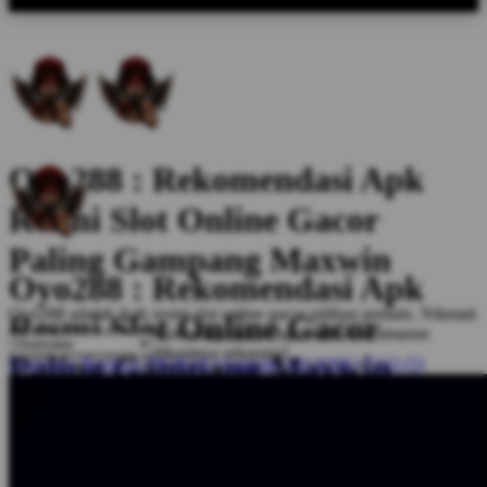
Oyo288 : Rekomendasi Apk
Resmi Slot Online Gacor
Paling Gampang Maxwin
Oyo288 : Rekomendasi Apk
Oyo288 adalah Apk resmi slot online gacor pilihan pemain. Nikmati
Resmi Slot Online Gacor
kemudahan raih Maxwin setiap hari dengan sistem keamanan
terbaik. Download aplikasinya sekarang!
Paling Gampang Maxwin
Overview
Reviews (99.861K)
Support (102.835K)
FAQ (5)
Oyo288 adalah Apk resmi slot online gacor pilihan pemain. Nikmati
kemudahan raih Maxwin setiap hari dengan sistem keamanan
terbaik. Download aplikasinya sekarang!