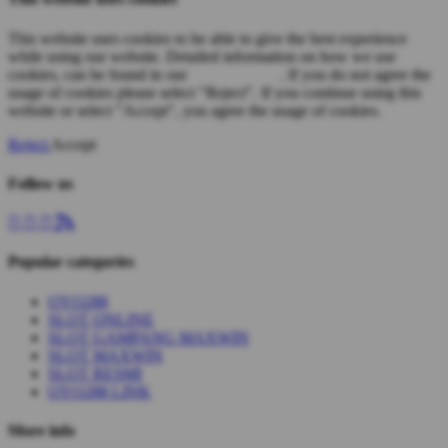
This website uses cookies to be able to give the best experience
while using our website. Detailed information on how we use
cookies, can be found in our
privacy policy
. If you do not agree the
usage of cookies please select "Reject". If you continue using this
website or select "Accept", you agree the usage of cookies.
Reject
Accept
Follow
us
Popular
categories
OYO288
SLOT ONLINE
SLOT GAMPANG MAXWIN
SLOT MAXWIN
SLOT RESMI
OYO288 LINK
More
info