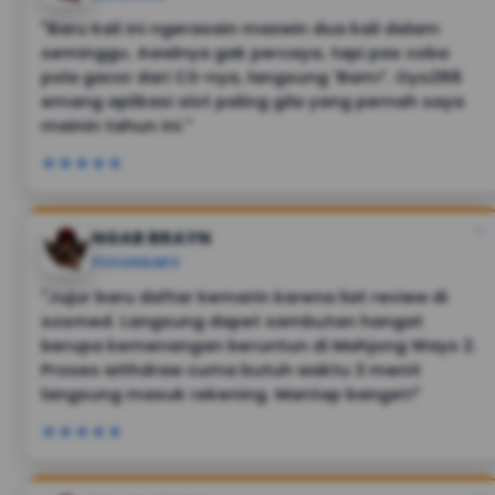
"Baru kali ini ngerasain maxwin dua kali dalam
seminggu. Awalnya gak percaya, tapi pas coba
pola gacor dari CS-nya, langsung 'Bam!'. Oyo288
emang aplikasi slot paling gila yang pernah saya
mainin tahun ini."
★★★★★
❝
NGAB BRAYN
PEKANBARU
"Jujur baru daftar kemarin karena liat review di
sosmed. Langsung dapet sambutan hangat
berupa kemenangan beruntun di Mahjong Ways 2.
Proses withdraw cuma butuh waktu 3 menit
langsung masuk rekening. Mantap banget!"
★★★★★