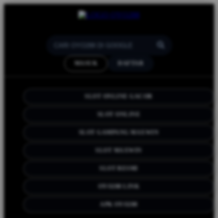
MASUK
DAFTAR
SLOT ONLINE GACOR
SLOT ONLINE
SLOT GAMPANG MAXWIN
SLOT MAXWIN
SLOT RESMI
OYO288 LINK
APK OYO288