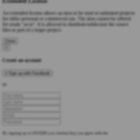
Extended License
An extended license allows an item to be used in unlimited projects
for either personal or commercial use. The item cannot be offered
for resale "as-is". It is allowed to distribute/sublicense the source
files as part of a larger project.
Close
×
Create an account
Sign up with Facebook
or
Sign up with Email
By signing up to OYO288 you confirm that you agree with the
member terms
and conditions