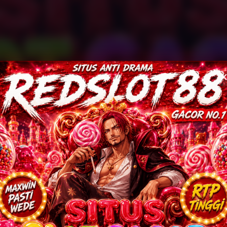
REDSLOT8
ALTERNAT
Pengembalia
setelah pembe
GRATIS 
Buat pesanan
Periksa keter
Bagikan