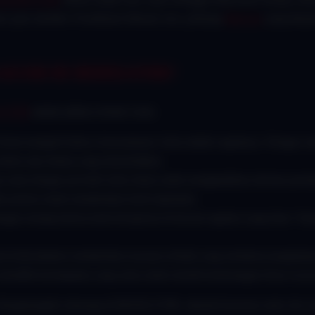
es para member. Kombinasi hiburan seru, peluang
Maxwin
yang dinant
ACOR DI REDSLOT88?
LOT88
adalah pilihan terbaik Anda:
ami mengerti bahwa kenyamanan Anda adalah segalanya. Dengan sist
teknis atau drama yang menyebalkan.
 sama dengan provider kelas dunia untuk menghadirkan deretan permain
ki potensi untuk memberikan hasil maksimal.
gan tenang karena kami beroperasi di bawah regulasi yang ketat. Transp
 berkomitmen memberikan layanan terbaik yang membuat pengalaman b
iliki kesempatan yang sama untuk meraih kemenangan besar secara 
. Bergabunglah sekarang di REDSLOT88, nikmati keseruan main slot ya