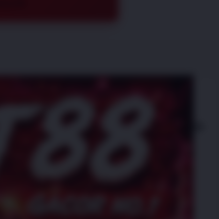
OGIN
OT88
OT88 : MAIN SLOT GACOR MAXWIN
 ASIK SEDUNIA ANTI DRAMA
T88 LINK
621452
.000
9
(995.771)
Tulis ulasan