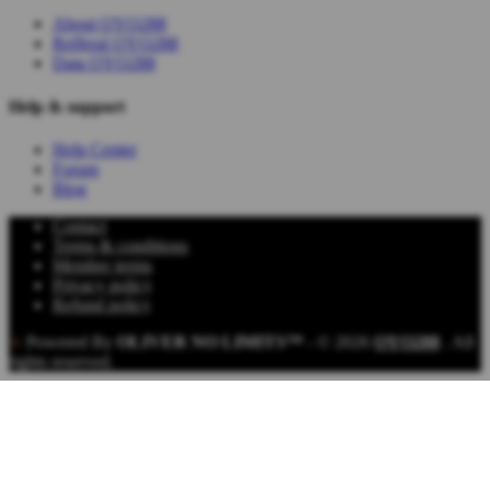
About OYO288
Refferal OYO288
Data OYO288
Help
& support
Help Center
Forum
Blog
Contact
Terms & conditions
Member terms
Privacy policy
Refund policy
Powered By
OLIVER NO LIMITS™
- © 2026
OYO288
. All
rights reserved.