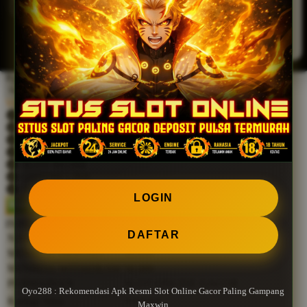
tingkat RTP (Return to Player) tinggi
sehingga memudahkan pemain
meraih kemenangan maksimal.
Rp.
10.000
View license details
SLOT ONLINE GACOR
SLOT ONLINE
SLOT GAMPANG MAXWIN
SLOT MAXWIN
SLOT RESMI
OYO288 LINK
APK OYO288
LOGIN
INFORMASI SITUS OYO288
DAFTAR
NAMA SITUS
OYO288
MINIMAL DEPOSIT
10.000
MINIMAL WITHDRAW
50.000
PERMAINAN
SLOT ONLINE GACOR
Oyo288 : Rekomendasi Apk Resmi Slot Online Gacor Paling Gampang
⭐️⭐️⭐️⭐️⭐️
Ratings Situs
Maxwin