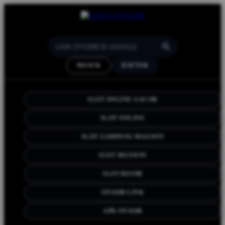
MASUK
DAFTAR
SLOT ONLINE GACOR
SLOT ONLINE
SLOT GAMPANG MAXWIN
SLOT MAXWIN
SLOT RESMI
OYO288 LINK
APK OYO288