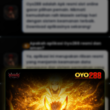
Oyo288 adalah Apk resmi slot online
gacor pilihan pemain. Nikmati
kemudahan raih Maxwin setiap hari
dengan sistem keamanan terbaik.
Download aplikasinya sekarang!
Apakah aplikasi Oyo288 resmi dan
Q
aman?
Ya, aplikasi ini merupakan rilisan resmi
yang menjamin keamanan data
pengguna dan sistem permainan yang
transparan.
Mengapa Oyo288 disebut gampang
Q
Maxwin?
Karena aplikasi ini menyediakan game
dari provider ternama yang memiliki