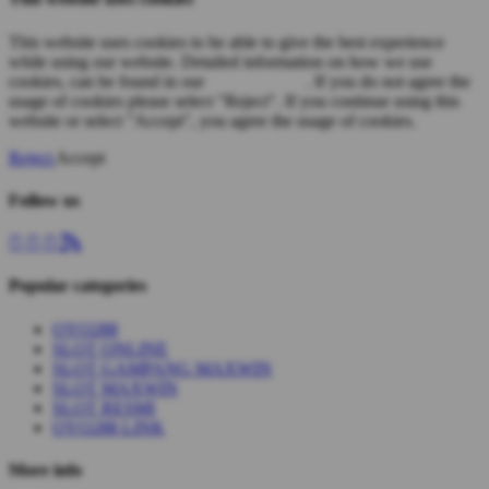
This website uses cookies to be able to give the best experience
while using our website. Detailed information on how we use
cookies, can be found in our
privacy policy
. If you do not agree the
usage of cookies please select "Reject". If you continue using this
website or select "Accept", you agree the usage of cookies.
Reject
Accept
Follow
us
Popular
categories
OYO288
SLOT ONLINE
SLOT GAMPANG MAXWIN
SLOT MAXWIN
SLOT RESMI
OYO288 LINK
More
info