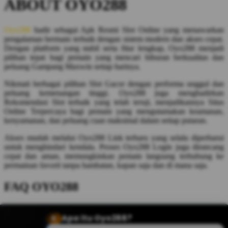
ABOUT OYO288
Oyo288
hadir sebagai Apk Resmi Slot Online yang menawarkan
pengalaman bermain terbaik dengan sistem modern dan akses cepat.
Dengan platform yang stabil serta fitur lengkap, Oyo288 menjadi
pilihan tepat bagi pemain yang mencari hiburan berkualitas dan
peluang Gampang Maxwin setiap harinya.
Nikmati berbagai pilihan Slot Gacor dengan performa unggul dan
peluang kemenangan tinggi. Oyo288 juga menghadirkan
Rekomendasi Slot terbaik yang telah teruji, menjadikannya Situs
Online Terpercaya bagi pemain yang mengutamakan keamanan,
kenyamanan, dan peluang cuan maksimal dalam setiap putaran.
Akses mudah melalui Oyo288 Link terbaru yang selalu diperbarui
untuk menghindari kendala. Proses Oyo288 Login juga dirancang
cepat dan aman, memungkinkan pemain langsung terhubung ke
permainan favorit tanpa hambatan, kapan saja dan di mana saja.
FAQ OYO288
Apa itu Oyo288?
Q