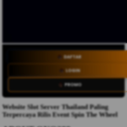
DAFTAR
LOGIN
PROMO
Website Slot Server Thailand Paling
Terpercaya Rilis Event Spin The Wheel