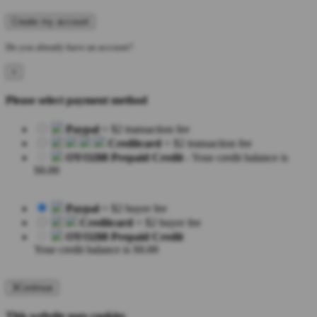
Create my account
Do you already have an account?
Log in
×
Please select payment method
Paypal
+ $2 transaction fee
Creditcard
+ $2 transaction fee
OYO288 Prepaid Credit
- Your credit balance is
$0.00
Add credit to buy this item using OYO288 Credit
Paypal
+ $2 buyer fee
Creditcard
+ $2 buyer fee
OYO288 Prepaid Credit
Your credit balance is
$0.00
Add OYO288 credit
Continue
This website uses cookies