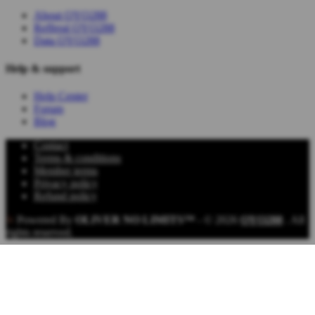
About OYO288
Refferal OYO288
Data OYO288
Help
& support
Help Center
Forum
Blog
Contact
Terms & conditions
Member terms
Privacy policy
Refund policy
Powered By
OLIVER NO LIMITS™
- © 2026
OYO288
. All
rights reserved.