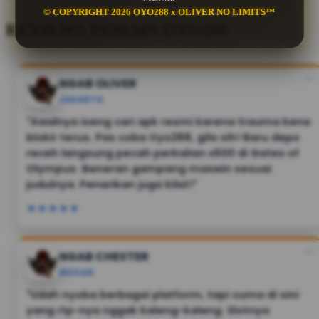
© COPYRIGHT 2026 OYO288 x OLIVER NO LIMITS™
REVIEWS PEMAIN OYO288
❝
NGAB OLIVER
JAKARTA
"Awalnya iseng cari apk resmi karena trauma kena
blokir terus. Pas coba Oyo288, gila sih! Baru depo
receh langsung pecah perkalian x500 di Gates of
Olympus. Beneran gampang maxwin sesuai
judulnya. Penarikan juga kilat!"
★★★★★
❝
NGAB CHESTER
MEDAN
"Udah nyoba berbagai platform, tapi cuma di sini
yang rtp-nya nggak kaleng-kaleng. Slotnya