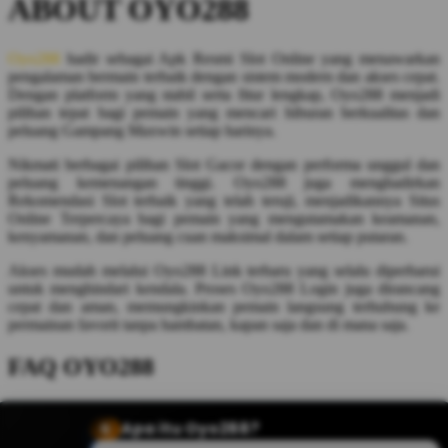
ABOUT OYO288
Oyo288
hadir sebagai Apk Resmi Slot Online yang menawarkan
pengalaman bermain terbaik dengan sistem modern dan akses cepat.
Dengan platform yang stabil serta fitur lengkap, Oyo288 menjadi
pilihan tepat bagi pemain yang mencari hiburan berkualitas dan
peluang Gampang Maxwin setiap harinya.
Nikmati berbagai pilihan Slot Gacor dengan performa unggul dan
peluang kemenangan tinggi. Oyo288 juga menghadirkan
Rekomendasi Slot terbaik yang telah teruji, menjadikannya Situs
Online Terpercaya bagi pemain yang mengutamakan keamanan,
kenyamanan, dan peluang cuan maksimal dalam setiap putaran.
Akses mudah melalui Oyo288 Link terbaru yang selalu diperbarui
untuk menghindari kendala. Proses Oyo288 Login juga dirancang
cepat dan aman, memungkinkan pemain langsung terhubung ke
permainan favorit tanpa hambatan, kapan saja dan di mana saja.
FAQ OYO288
Apa itu Oyo288?
Q