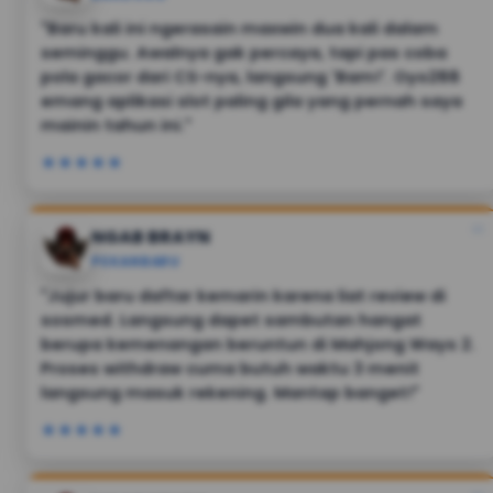
"Baru kali ini ngerasain maxwin dua kali dalam
seminggu. Awalnya gak percaya, tapi pas coba
pola gacor dari CS-nya, langsung 'Bam!'. Oyo288
emang aplikasi slot paling gila yang pernah saya
mainin tahun ini."
★★★★★
❝
NGAB BRAYN
PEKANBARU
"Jujur baru daftar kemarin karena liat review di
sosmed. Langsung dapet sambutan hangat
berupa kemenangan beruntun di Mahjong Ways 2.
Proses withdraw cuma butuh waktu 3 menit
langsung masuk rekening. Mantap banget!"
★★★★★