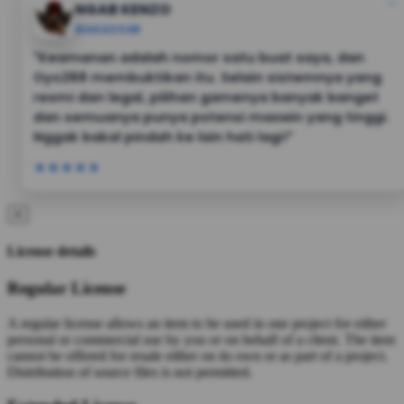
❝
NGAB KENZO
MAKASSAR
"Keamanan adalah nomor satu buat saya, dan
Oyo288 membuktikan itu. Selain sistemnya yang
resmi dan legal, pilihan gamenya banyak banget
dan semuanya punya potensi maxwin yang tinggi.
Nggak bakal pindah ke lain hati lagi!"
★★★★★
×
License details
Regular License
A regular license allows an item to be used in one project for either
personal or commercial use by you or on behalf of a client. The item
cannot be offered for resale either on its own or as part of a project.
Distribution of source files is not permitted.