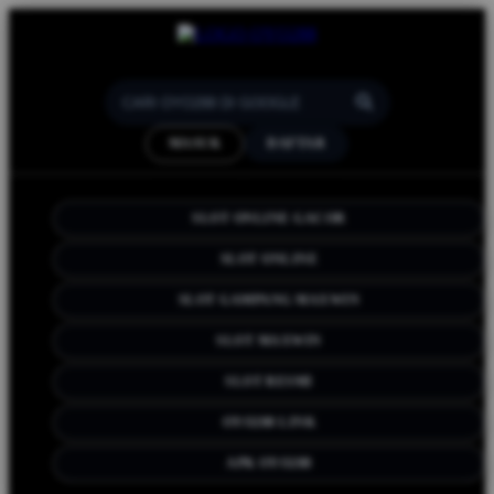
MASUK
DAFTAR
SLOT ONLINE GACOR
SLOT ONLINE
SLOT GAMPANG MAXWIN
SLOT MAXWIN
SLOT RESMI
OYO288 LINK
APK OYO288