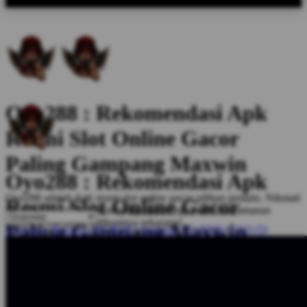
Oyo288 : Rekomendasi Apk
Resmi Slot Online Gacor
Paling Gampang Maxwin
Oyo288 : Rekomendasi Apk
Oyo288 adalah Apk resmi slot online gacor pilihan pemain. Nikmati
Resmi Slot Online Gacor
kemudahan raih Maxwin setiap hari dengan sistem keamanan
terbaik. Download aplikasinya sekarang!
Paling Gampang Maxwin
Overview
Reviews (99.861K)
Support (102.835K)
FAQ (5)
Oyo288 adalah Apk resmi slot online gacor pilihan pemain. Nikmati
kemudahan raih Maxwin setiap hari dengan sistem keamanan
terbaik. Download aplikasinya sekarang!