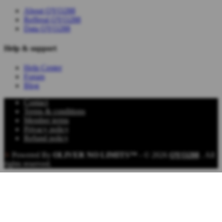
About OYO288
Refferal OYO288
Data OYO288
Help
& support
Help Center
Forum
Blog
Contact
Terms & conditions
Member terms
Privacy policy
Refund policy
Powered By
OLIVER NO LIMITS™
- © 2026
OYO288
. All
rights reserved.