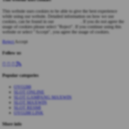
This website uses cookies to be able to give the best experience
while using our website. Detailed information on how we use
cookies, can be found in our
privacy policy
. If you do not agree the
usage of cookies please select "Reject". If you continue using this
website or select "Accept", you agree the usage of cookies.
Reject
Accept
Follow
us
Popular
categories
OYO288
SLOT ONLINE
SLOT GAMPANG MAXWIN
SLOT MAXWIN
SLOT RESMI
OYO288 LINK
More
info