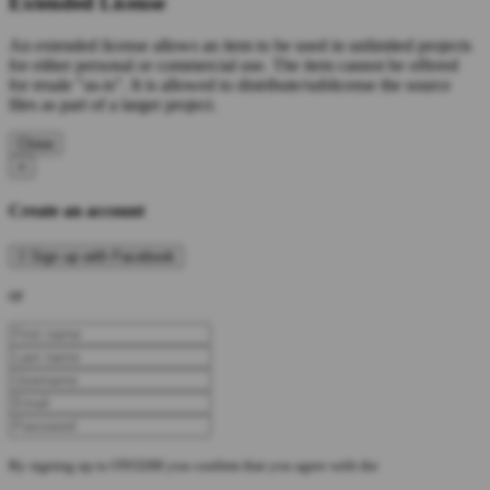
Extended License
An extended license allows an item to be used in unlimited projects
for either personal or commercial use. The item cannot be offered
for resale "as-is". It is allowed to distribute/sublicense the source
files as part of a larger project.
Close
×
Create an account
Sign up with Facebook
or
Sign up with Email
By signing up to OYO288 you confirm that you agree with the
member terms
and conditions