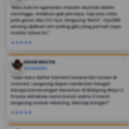
"Baru kali ini ngerasain maxwin dua kali dalam
seminggu. Awalnya gak percaya, tapi pas coba
pola gacor dari CS-nya, langsung 'Bam!'. Oyo288
emang aplikasi slot paling gila yang pernah saya
mainin tahun ini."
★★★★★
❝
NGAB BRAYN
PEKANBARU
"Jujur baru daftar kemarin karena liat review di
sosmed. Langsung dapet sambutan hangat
berupa kemenangan beruntun di Mahjong Ways 2.
Proses withdraw cuma butuh waktu 3 menit
langsung masuk rekening. Mantap banget!"
★★★★★