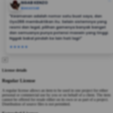
❝
NGAB KENZO
MAKASSAR
"Keamanan adalah nomor satu buat saya, dan
Oyo288 membuktikan itu. Selain sistemnya yang
resmi dan legal, pilihan gamenya banyak banget
dan semuanya punya potensi maxwin yang tinggi.
Nggak bakal pindah ke lain hati lagi!"
★★★★★
×
License details
Regular License
A regular license allows an item to be used in one project for either
personal or commercial use by you or on behalf of a client. The item
cannot be offered for resale either on its own or as part of a project.
Distribution of source files is not permitted.