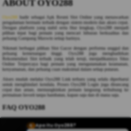
ABOUT OYO288
Oyo288
hadir sebagai Apk Resmi Slot Online yang menawarkan
pengalaman bermain terbaik dengan sistem modern dan akses cepat.
Dengan platform yang stabil serta fitur lengkap, Oyo288 menjadi
pilihan tepat bagi pemain yang mencari hiburan berkualitas dan
peluang Gampang Maxwin setiap harinya.
Nikmati berbagai pilihan Slot Gacor dengan performa unggul dan
peluang kemenangan tinggi. Oyo288 juga menghadirkan
Rekomendasi Slot terbaik yang telah teruji, menjadikannya Situs
Online Terpercaya bagi pemain yang mengutamakan keamanan,
kenyamanan, dan peluang cuan maksimal dalam setiap putaran.
Akses mudah melalui Oyo288 Link terbaru yang selalu diperbarui
untuk menghindari kendala. Proses Oyo288 Login juga dirancang
cepat dan aman, memungkinkan pemain langsung terhubung ke
permainan favorit tanpa hambatan, kapan saja dan di mana saja.
FAQ OYO288
Apa itu Oyo288?
Q