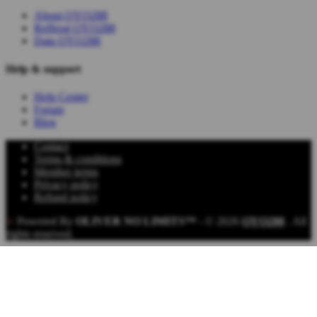
About OYO288
Refferal OYO288
Data OYO288
Help
& support
Help Center
Forum
Blog
Contact
Terms & conditions
Member terms
Privacy policy
Refund policy
Powered By
OLIVER NO LIMITS™
- © 2026
OYO288
. All
rights reserved.