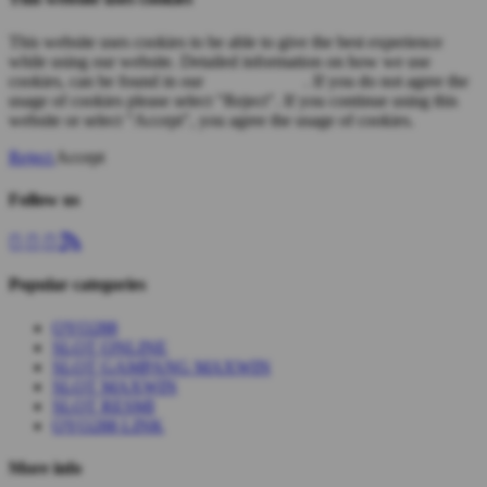
This website uses cookies to be able to give the best experience
while using our website. Detailed information on how we use
cookies, can be found in our
privacy policy
. If you do not agree the
usage of cookies please select "Reject". If you continue using this
website or select "Accept", you agree the usage of cookies.
Reject
Accept
Follow
us
Popular
categories
OYO288
SLOT ONLINE
SLOT GAMPANG MAXWIN
SLOT MAXWIN
SLOT RESMI
OYO288 LINK
More
info