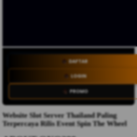
DAFTAR
LOGIN
PROMO
Website Slot Server Thailand Paling
Terpercaya Rilis Event Spin The Wheel