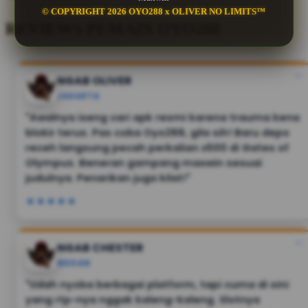
© COPYRIGHT 2026 OYO288 x OLIVER NO LIMITS™
REVIEWS PEMAIN OYO288
❝
NGAB OLIVER
JAKARTA
"Awalnya iseng cari apk resmi karena trauma kena
blokir terus. Pas coba Oyo288, gila sih! Baru depo
receh langsung pecah perkalian x500 di Gates of
Olympus. Beneran gampang maxwin sesuai
judulnya. Penarikan juga kilat!"
★★★★★
❝
NGAB CHESTER
MEDAN
"Udah nyoba berbagai platform, tapi cuma di sini
yang rtp-nya nggak kaleng-kaleng. Slotnya