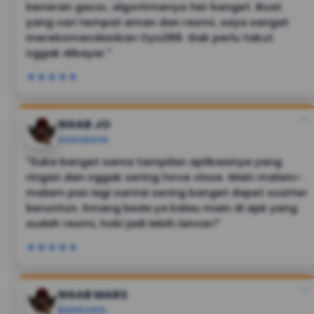
beneran gacor, algoritmenya fair banget. Buat
yang cari tempat aman dan resmi, saya sangat
merekomendasikan Oyo288. Gak perlu takut
nggak dibayar."
★★★★★
❝
NGAB JO
SURABAYA
"Suka banget sama tampilan aplikasinya yang
ringan dan nggak sering force close. Main malam-
malam pas lagi santai sering banget dapet scatter
beruntun. Emang beda ya kalau main di apk yang
sudah resmi, hoki jadi lebih lancar!"
★★★★★
❝
NGAB MARS
BANDUNG