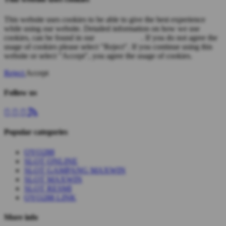
This website uses cookies to be able to give the best experience
while using our website. Detailed information on how we use
cookies, can be found in our
privacy policy
. If you do not agree the
usage of cookies please select "Reject". If you continue using this
website or select "Accept", you agree the usage of cookies.
Reject
Accept
Follow
us
Popular
categories
OYO288
SLOT ONLINE
SLOT GAMPANG MAXWIN
SLOT MAXWIN
SLOT RESMI
OYO288 LINK
More
info