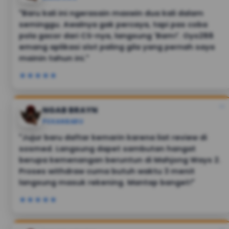
"Baru kali ini ngerasain maxwin dua kali dalam
seminggu. Awalnya gak percaya, tapi pas coba
pola gacor dari CS-nya, langsung 'Bam!'. Oyo288
emang aplikasi slot paling gila yang pernah saya
mainin tahun ini."
★★★★★
❝
NGAB BRAYN
PEKANBARU
"Jujur baru daftar kemarin karena liat review di
sosmed. Langsung dapet sambutan hangat
berupa kemenangan beruntun di Mahjong Ways 2.
Proses withdraw cuma butuh waktu 3 menit
langsung masuk rekening. Mantap banget!"
★★★★★