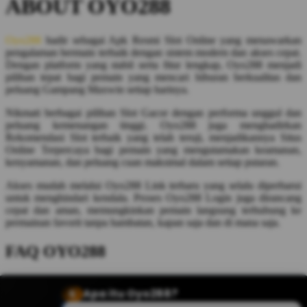
ABOUT OYO288
Oyo288
hadir sebagai Apk Resmi Slot Online yang menawarkan
pengalaman bermain terbaik dengan sistem modern dan akses cepat.
Dengan platform yang stabil serta fitur lengkap, Oyo288 menjadi
pilihan tepat bagi pemain yang mencari hiburan berkualitas dan
peluang Gampang Maxwin setiap harinya.
Nikmati berbagai pilihan Slot Gacor dengan performa unggul dan
peluang kemenangan tinggi. Oyo288 juga menghadirkan
Rekomendasi Slot terbaik yang telah teruji, menjadikannya Situs
Online Terpercaya bagi pemain yang mengutamakan keamanan,
kenyamanan, dan peluang cuan maksimal dalam setiap putaran.
Akses mudah melalui Oyo288 Link terbaru yang selalu diperbarui
untuk menghindari kendala. Proses Oyo288 Login juga dirancang
cepat dan aman, memungkinkan pemain langsung terhubung ke
permainan favorit tanpa hambatan, kapan saja dan di mana saja.
FAQ OYO288
Apa itu Oyo288?
Q