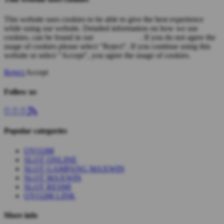
This website uses cookies to be able to give the best experience
while using our website. Detailed information on how we use
cookies, can be found in our
privacy policy
. If you do not agree the
usage of cookies please select "Reject". If you continue using this
website or select "Accept", you agree the usage of cookies.
Reject
Accept
Follow
us
Popular
categories
OYO288
SLOT ONLINE
SLOT GAMPANG MAXWIN
SLOT MAXWIN
SLOT RESMI
OYO288 LINK
More
info