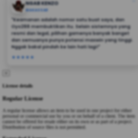
❝
NGAB KENZO
MAKASSAR
"Keamanan adalah nomor satu buat saya, dan
Oyo288 membuktikan itu. Selain sistemnya yang
resmi dan legal, pilihan gamenya banyak banget
dan semuanya punya potensi maxwin yang tinggi.
Nggak bakal pindah ke lain hati lagi!"
★★★★★
×
License details
Regular License
A regular license allows an item to be used in one project for either
personal or commercial use by you or on behalf of a client. The item
cannot be offered for resale either on its own or as part of a project.
Distribution of source files is not permitted.