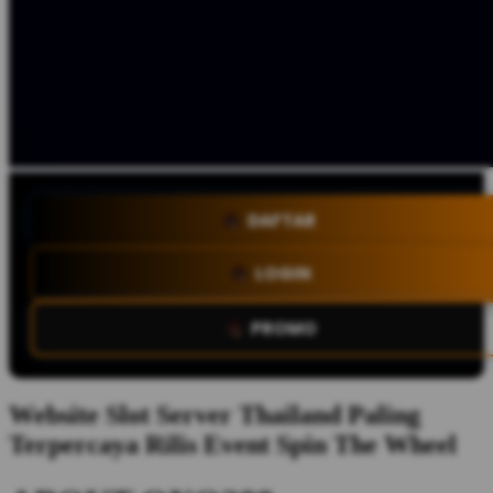
DAFTAR
LOGIN
PROMO
Website Slot Server Thailand Paling
Terpercaya Rilis Event Spin The Wheel