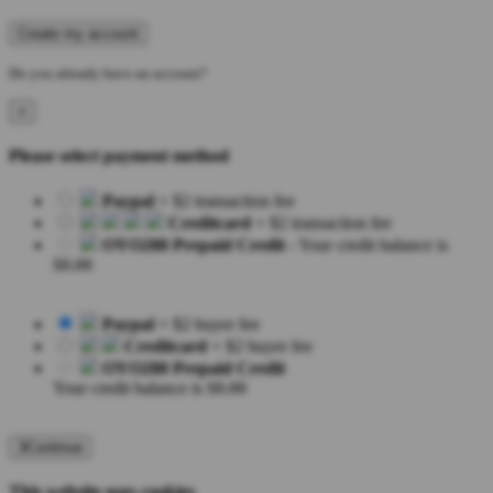
Create my account
Do you already have an account?
Log in
×
Please select payment method
Paypal
+ $2 transaction fee
Creditcard
+ $2 transaction fee
OYO288 Prepaid Credit
- Your credit balance is
$0.00
Add credit to buy this item using OYO288 Credit
Paypal
+ $2 buyer fee
Creditcard
+ $2 buyer fee
OYO288 Prepaid Credit
Your credit balance is
$0.00
Add OYO288 credit
Continue
This website uses cookies