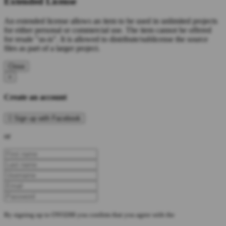
Extended License
An extended license allows an item to be used in unlimited projects
for either personal or commercial use. The item cannot be offered
for resale "as-is". It is allowed to distribute/sublicense the source
files as part of a larger project.
Close
×
Create an account
Sign up with Facebook
or
Sign up with Email
By signing up to OYO288 you confirm that you agree with the
member terms
and conditions