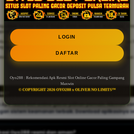
laman bermain terbaik dengan sistem modern dan akses cepat. Dengan
mpang Maxwin setiap harinya.
LOGIN
eluang kemenangan tinggi. Oyo288 juga menghadirkan Rekomendasi Slot
 cuan maksimal dalam setiap putaran.
DAFTAR
untuk menghindari kendala. Proses Oyo288 Login juga dirancang cep
Oyo288 : Rekomendasi Apk Resmi Slot Online Gacor Paling Gampang
Maxwin
© COPYRIGHT 2026 OYO288 x OLIVER NO LIMITS™
288?
Apk resmi slot online gacor pilihan pemain. Nikmati 
ngan sistem keamanan terbaik. Download aplikasinya s
kasi Oyo288 resmi dan aman?