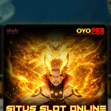
LOGIN
ercaya Rilis Event Spin The Wheel