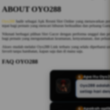
ABOUT OYO288
Oyo288
hadir sebagai Apk Resmi Slot Online yang menawarkan penga
tepat bagi pemain yang mencari hiburan berkualitas dan peluang Ga
Nikmati berbagai pilihan Slot Gacor dengan performa unggul dan p
bagi pemain yang mengutamakan keamanan, kenyamanan, dan peluang
Akses mudah melalui Oyo288 Link terbaru yang selalu diperbarui 
favorit tanpa hambatan, kapan saja dan di mana saja.
FAQ OYO288
Apa itu Oyo
Q
Oyo288 adalah 
setiap hari de
Apakah apli
Q