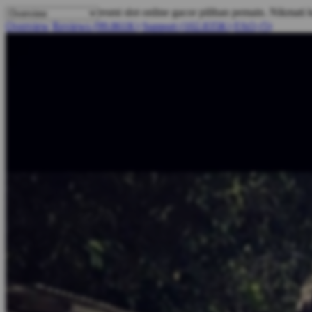
Oyo288 adalah Apk resmi slot online gacor pilihan pemain. Nikmati
Overview
Reviews (99.861K)
Support (102.835K)
FAQ (5)