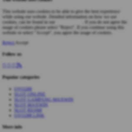
This website uses cookies to be able to give the best experience
while using our website. Detailed information on how we use
cookies, can be found in our
privacy policy
. If you do not agree the
usage of cookies please select "Reject". If you continue using this
website or select "Accept", you agree the usage of cookies.
Reject
Accept
Follow
us
Popular
categories
OYO288
SLOT ONLINE
SLOT GAMPANG MAXWIN
SLOT MAXWIN
SLOT RESMI
OYO288 LINK
More
info