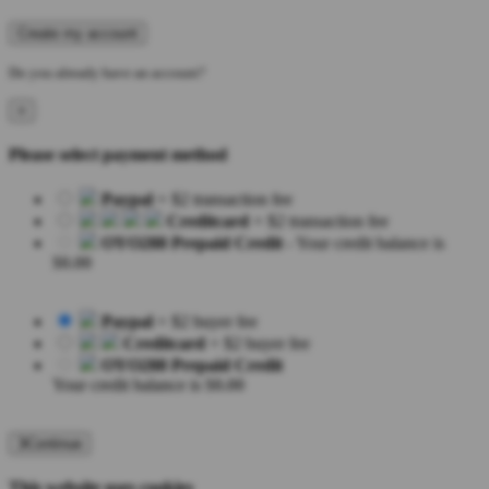
Create my account
Do you already have an account?
Log in
×
Please select payment method
Paypal
+ $2 transaction fee
Creditcard
+ $2 transaction fee
OYO288 Prepaid Credit
- Your credit balance is
$0.00
Add credit to buy this item using OYO288 Credit
Paypal
+ $2 buyer fee
Creditcard
+ $2 buyer fee
OYO288 Prepaid Credit
Your credit balance is
$0.00
Add OYO288 credit
Continue
This website uses cookies