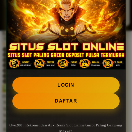
tingkat RTP (Return to Player) tinggi
sehingga memudahkan pemain
meraih kemenangan maksimal.
Rp.
10.000
View license details
SLOT ONLINE GACOR
SLOT ONLINE
SLOT GAMPANG MAXWIN
SLOT MAXWIN
SLOT RESMI
OYO288 LINK
APK OYO288
LOGIN
INFORMASI SITUS OYO288
DAFTAR
NAMA SITUS
OYO288
MINIMAL DEPOSIT
10.000
MINIMAL WITHDRAW
50.000
PERMAINAN
SLOT ONLINE GACOR
Oyo288 : Rekomendasi Apk Resmi Slot Online Gacor Paling Gampang
⭐️⭐️⭐️⭐️⭐️
Ratings Situs
Maxwin