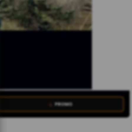
PROMO