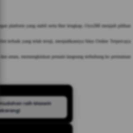
 platform yang stabil serta fitur lengkap, Oyo288 menjadi pilihan
 terbaik yang telah teruji, menjadikannya Situs Online Terpercaya
at dan aman, memungkinkan pemain langsung terhubung ke permainan
kemudahan raih Maxwin
ekarang!