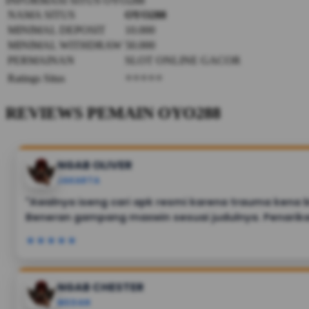
INFORMASI SITUS OYO288
NAMA SITUS
OYO288
MINIMAL DEPOSIT
10.000
MINIMAL WITHDRAW
50.000
PERMAINAN
SLOT ONLINE GACOR
⭐️⭐️⭐️⭐️⭐️
Ratings Situs
REVIEWS PEMAIN OYO288
NGAB OLIVER
JAKARTA
"Awalnya iseng cari apk resmi karena trauma kena bl
Beneran gampang maxwin sesuai judulnya. Penarikan
★★★★★
NGAB CHESTER
MEDAN