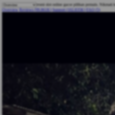
Oyo288 adalah Apk resmi slot online gacor pilihan pemain. Nikmati
Overview
Reviews (99.861K)
Support (102.835K)
FAQ (5)