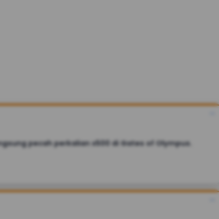
❝
angsung pecah perkalian x500 di Gates of Olympus.
❝