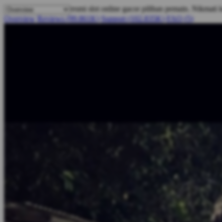
Oyo288 adalah Apk resmi slot online gacor pilihan pemain. Nikmati
Overview
Reviews (99.861K)
Support (102.835K)
FAQ (5)