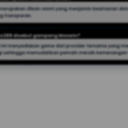
ni merupakan rilisan resmi yang menjamin keamanan d
g transparan.
o288 disebut gampang Maxwin?
i ini menyediakan game dari provider ternama yang mem
nggi sehingga memudahkan pemain meraih kemenangan