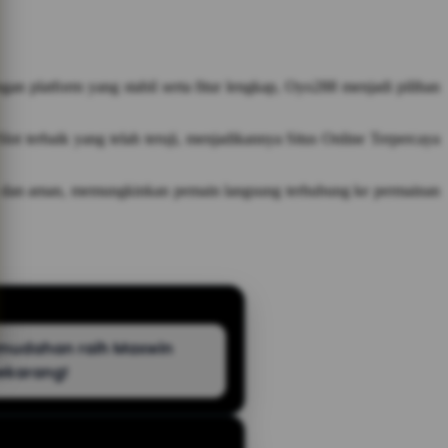
 platform yang stabil serta fitur lengkap, Oyo288 menjadi pilihan
 terbaik yang telah teruji, menjadikannya Situs Online Terpercaya
at dan aman, memungkinkan pemain langsung terhubung ke permainan
kemudahan raih Maxwin
ekarang!