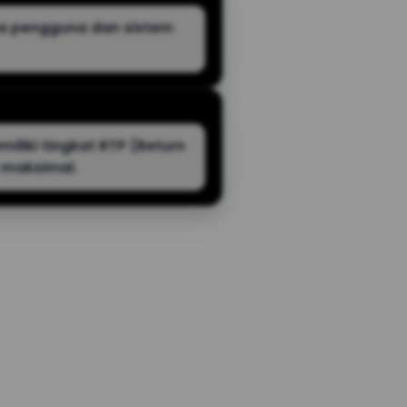
ata pengguna dan sistem
iliki tingkat RTP (Return
 maksimal.