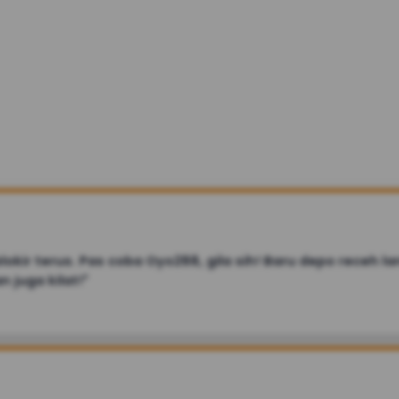
okir terus. Pas coba Oyo288, gila sih! Baru depo receh l
 juga kilat!"