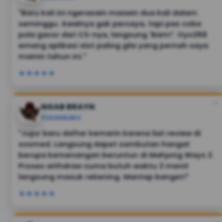
"Baru kali ini ngerasain maxwin dua kali dalam
seminggu. Awalnya gak percaya, tapi pas coba
pola gacor dari CS-nya, langsung 'Bam!'. Oyo288
emang aplikasi slot paling gila yang pernah saya
mainin tahun ini."
★★★★★
❝
NGAB BRAYN
PEKANBARU
"Jujur baru daftar kemarin karena liat review di
sosmed. Langsung dapet sambutan hangat
berupa kemenangan beruntun di Mahjong Ways 2.
Proses withdraw cuma butuh waktu 3 menit
langsung masuk rekening. Mantap banget!"
★★★★★