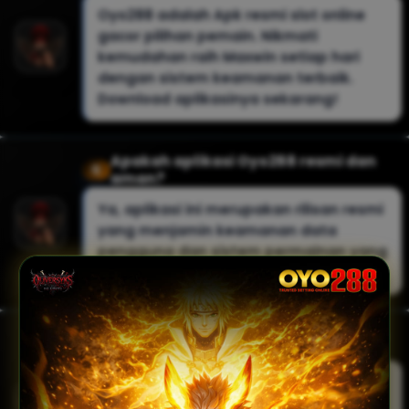
Oyo288 adalah Apk resmi slot online
gacor pilihan pemain. Nikmati
kemudahan raih Maxwin setiap hari
dengan sistem keamanan terbaik.
Download aplikasinya sekarang!
Apakah aplikasi Oyo288 resmi dan
Q
aman?
Ya, aplikasi ini merupakan rilisan resmi
yang menjamin keamanan data
pengguna dan sistem permainan yang
transparan.
Mengapa Oyo288 disebut gampang
Q
Maxwin?
Karena aplikasi ini menyediakan game
dari provider ternama yang memiliki