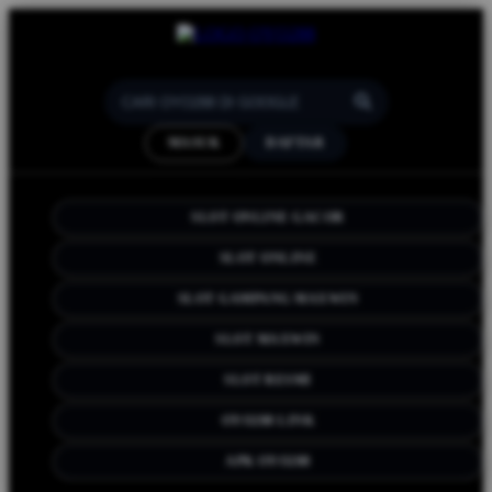
MASUK
DAFTAR
SLOT ONLINE GACOR
SLOT ONLINE
SLOT GAMPANG MAXWIN
SLOT MAXWIN
SLOT RESMI
OYO288 LINK
APK OYO288