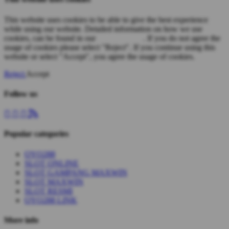
This website uses cookies to be able to give the best experience
while using our website. Detailed information on how we use
cookies, can be found in our
privacy policy
. If you do not agree the
usage of cookies please select "Reject". If you continue using this
website or select "Accept", you agree the usage of cookies.
Reject
Accept
Follow
us
Popular
categories
OYO288
SLOT ONLINE
SLOT GAMPANG MAXWIN
SLOT MAXWIN
SLOT RESMI
OYO288 LINK
More
info