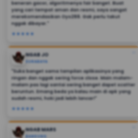
beneran gacor, algoritmenya fair banget. Buat
yang cari tempat aman dan resmi, saya sangat
merekomendasikan Oyo288. Gak perlu takut
nggak dibayar."
★★★★★
❝
NGAB JO
SURABAYA
"Suka banget sama tampilan aplikasinya yang
ringan dan nggak sering force close. Main malam-
malam pas lagi santai sering banget dapet scatter
beruntun. Emang beda ya kalau main di apk yang
sudah resmi, hoki jadi lebih lancar!"
★★★★★
❝
NGAB MARS
BANDUNG