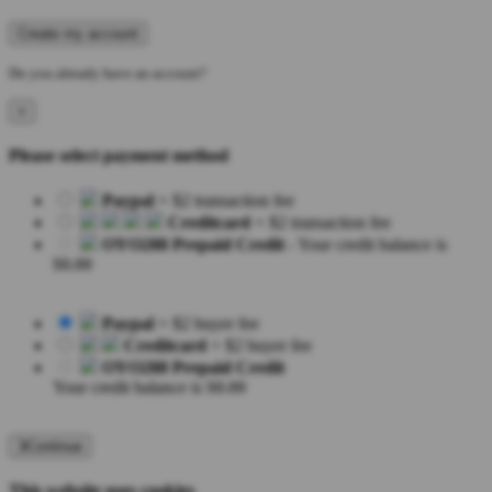
Create my account
Do you already have an account?
Log in
×
Please select payment method
Paypal
+ $2 transaction fee
Creditcard
+ $2 transaction fee
OYO288 Prepaid Credit
- Your credit balance is
$0.00
Add credit to buy this item using OYO288 Credit
Paypal
+ $2 buyer fee
Creditcard
+ $2 buyer fee
OYO288 Prepaid Credit
Your credit balance is
$0.00
Add OYO288 credit
Continue
This website uses cookies