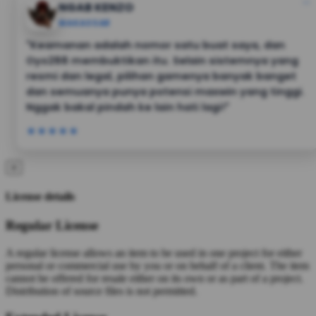
❝
NGAB KENZO
MAKASSAR
"Keamanan adalah nomor satu buat saya, dan
Oyo288 membuktikan itu. Selain sistemnya yang
resmi dan legal, pilihan gamenya banyak banget
dan semuanya punya potensi maxwin yang tinggi.
Nggak bakal pindah ke lain hati lagi!"
★★★★★
×
License details
Regular License
A regular license allows an item to be used in one project for either
personal or commercial use by you or on behalf of a client. The item
cannot be offered for resale either on its own or as part of a project.
Distribution of source files is not permitted.