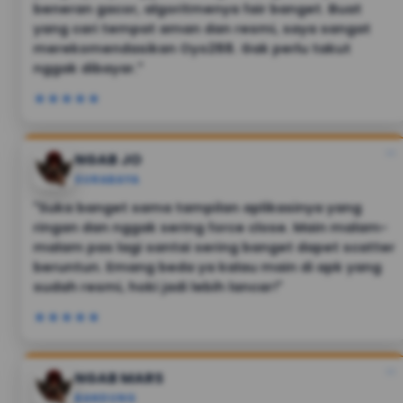
beneran gacor, algoritmenya fair banget. Buat
yang cari tempat aman dan resmi, saya sangat
merekomendasikan Oyo288. Gak perlu takut
nggak dibayar."
★★★★★
❝
NGAB JO
SURABAYA
"Suka banget sama tampilan aplikasinya yang
ringan dan nggak sering force close. Main malam-
malam pas lagi santai sering banget dapet scatter
beruntun. Emang beda ya kalau main di apk yang
sudah resmi, hoki jadi lebih lancar!"
★★★★★
❝
NGAB MARS
BANDUNG