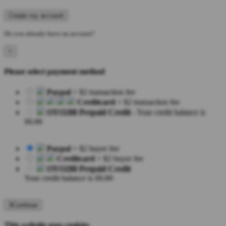
Create my account
Do you already have an account?
Log in
×
Please select payment method
Paypal
+ $2 transaction fee
Creditcard
+ $2 transaction fee
OYO288 Prepaid Credit
- Your credit balance is
$0.00
Add credit to buy this item using OYO288 Credit
Paypal
+ $2 buyer fee
Creditcard
+ $2 buyer fee
OYO288 Prepaid Credit
Your credit balance is
$0.00
Add OYO288 credit
Continue
This website uses cookies