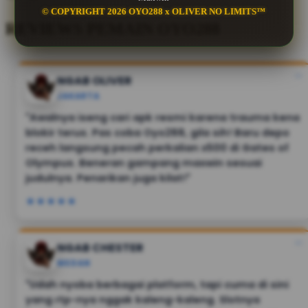
© COPYRIGHT 2026 OYO288 x OLIVER NO LIMITS™
REVIEWS PEMAIN OYO288
❝
NGAB OLIVER
JAKARTA
"Awalnya iseng cari apk resmi karena trauma kena
blokir terus. Pas coba Oyo288, gila sih! Baru depo
receh langsung pecah perkalian x500 di Gates of
Olympus. Beneran gampang maxwin sesuai
judulnya. Penarikan juga kilat!"
★★★★★
❝
NGAB CHESTER
MEDAN
"Udah nyoba berbagai platform, tapi cuma di sini
yang rtp-nya nggak kaleng-kaleng. Slotnya