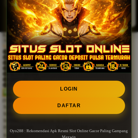
tingkat RTP (Return to Player) tinggi
sehingga memudahkan pemain
meraih kemenangan maksimal.
Rp.
10.000
View license details
SLOT ONLINE GACOR
SLOT ONLINE
SLOT GAMPANG MAXWIN
SLOT MAXWIN
SLOT RESMI
OYO288 LINK
APK OYO288
LOGIN
INFORMASI SITUS OYO288
DAFTAR
NAMA SITUS
OYO288
MINIMAL DEPOSIT
10.000
MINIMAL WITHDRAW
50.000
PERMAINAN
SLOT ONLINE GACOR
Oyo288 : Rekomendasi Apk Resmi Slot Online Gacor Paling Gampang
⭐️⭐️⭐️⭐️⭐️
Ratings Situs
Maxwin