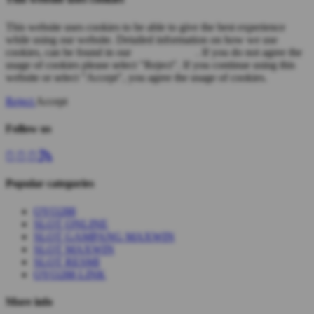
This website uses cookies to be able to give the best experience
while using our website. Detailed information on how we use
cookies, can be found in our
privacy policy
. If you do not agree the
usage of cookies please select "Reject". If you continue using this
website or select "Accept", you agree the usage of cookies.
Reject
Accept
Follow
us
Popular
categories
OYO288
SLOT ONLINE
SLOT GAMPANG MAXWIN
SLOT MAXWIN
SLOT RESMI
OYO288 LINK
More
info