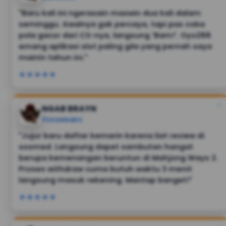
"Baru kali ini ngerasain maxwin dua kali dalam
seminggu. Awalnya gak percaya, tapi pas coba
pola gacor dari CS-nya, langsung 'Bam!'. Oyo288
emang aplikasi slot paling gila yang pernah saya
mainin tahun ini."
★★★★★
❝
NGAB BRAYN
PEKANBARU
"Jujur baru daftar kemarin karena liat review di
sosmed. Langsung dapet sambutan hangat
berupa kemenangan beruntun di Mahjong Ways 2.
Proses withdraw cuma butuh waktu 3 menit
langsung masuk rekening. Mantap banget!"
★★★★★