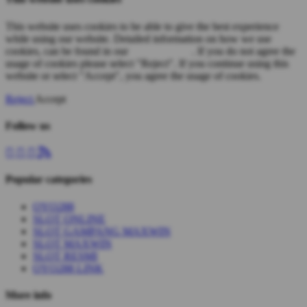
This website uses cookies to be able to give the best experience
while using our website. Detailed information on how we use
cookies, can be found in our
privacy policy
. If you do not agree the
usage of cookies please select "Reject". If you continue using this
website or select "Accept", you agree the usage of cookies.
Reject
Accept
Follow
us
Popular
categories
OYO288
SLOT ONLINE
SLOT GAMPANG MAXWIN
SLOT MAXWIN
SLOT RESMI
OYO288 LINK
More
info