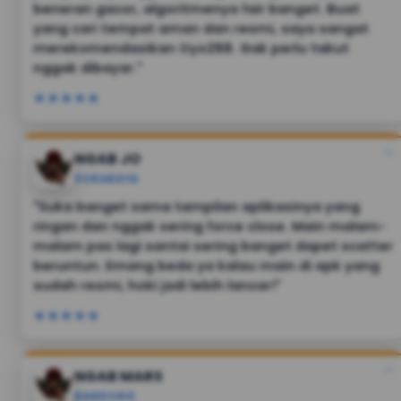
beneran gacor, algoritmenya fair banget. Buat
yang cari tempat aman dan resmi, saya sangat
merekomendasikan Oyo288. Gak perlu takut
nggak dibayar."
★★★★★
❝
NGAB JO
SURABAYA
"Suka banget sama tampilan aplikasinya yang
ringan dan nggak sering force close. Main malam-
malam pas lagi santai sering banget dapet scatter
beruntun. Emang beda ya kalau main di apk yang
sudah resmi, hoki jadi lebih lancar!"
★★★★★
❝
NGAB MARS
BANDUNG