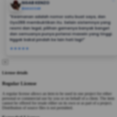
❝
NGAB KENZO
MAKASSAR
"Keamanan adalah nomor satu buat saya, dan
Oyo288 membuktikan itu. Selain sistemnya yang
resmi dan legal, pilihan gamenya banyak banget
dan semuanya punya potensi maxwin yang tinggi.
Nggak bakal pindah ke lain hati lagi!"
★★★★★
×
License details
Regular License
A regular license allows an item to be used in one project for either
personal or commercial use by you or on behalf of a client. The item
cannot be offered for resale either on its own or as part of a project.
Distribution of source files is not permitted.