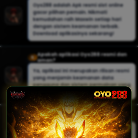
Oyo288 adalah Apk resmi slot online
gacor pilihan pemain. Nikmati
kemudahan raih Maxwin setiap hari
dengan sistem keamanan terbaik.
Download aplikasinya sekarang!
Apakah aplikasi Oyo288 resmi dan
Q
aman?
Ya, aplikasi ini merupakan rilisan resmi
yang menjamin keamanan data
pengguna dan sistem permainan yang
transparan.
Mengapa Oyo288 disebut gampang
Q
Maxwin?
Karena aplikasi ini menyediakan game
dari provider ternama yang memiliki