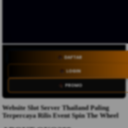
DAFTAR
LOGIN
PROMO
Website Slot Server Thailand Paling
Terpercaya Rilis Event Spin The Wheel