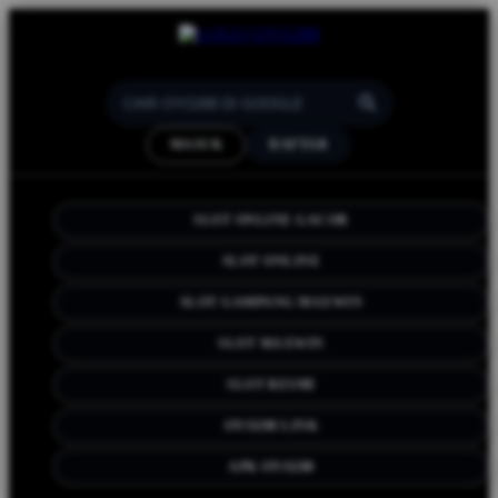
MASUK
DAFTAR
SLOT ONLINE GACOR
SLOT ONLINE
SLOT GAMPANG MAXWIN
SLOT MAXWIN
SLOT RESMI
OYO288 LINK
APK OYO288