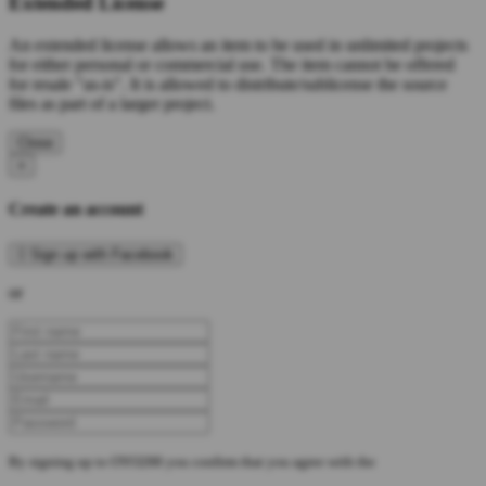
Extended License
An extended license allows an item to be used in unlimited projects
for either personal or commercial use. The item cannot be offered
for resale "as-is". It is allowed to distribute/sublicense the source
files as part of a larger project.
Close
×
Create an account
Sign up with Facebook
or
Sign up with Email
By signing up to OYO288 you confirm that you agree with the
member terms
and conditions