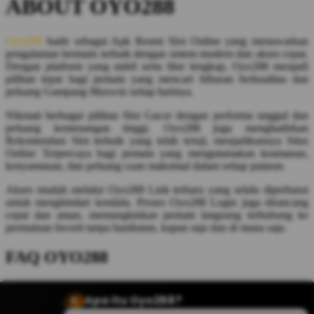
ABOUT OYO288
Oyo288
hadir sebagai Apk Resmi Slot Online yang menawarkan
pengalaman bermain terbaik dengan sistem modern dan akses cepat.
Dengan platform yang stabil serta fitur lengkap, Oyo288 menjadi
pilihan tepat bagi pemain yang mencari hiburan berkualitas dan
peluang Gampang Maxwin setiap harinya.
Nikmati berbagai pilihan Slot Gacor dengan performa unggul dan
peluang kemenangan tinggi. Oyo288 juga menghadirkan
Rekomendasi Slot terbaik yang telah teruji, menjadikannya Situs
Online Terpercaya bagi pemain yang mengutamakan keamanan,
kenyamanan, dan peluang cuan maksimal dalam setiap putaran.
Akses mudah melalui Oyo288 Link terbaru yang selalu diperbarui
untuk menghindari kendala. Proses Oyo288 Login juga dirancang
cepat dan aman, memungkinkan pemain langsung terhubung ke
permainan favorit tanpa hambatan, kapan saja dan di mana saja.
FAQ OYO288
Apa itu Oyo288?
Q